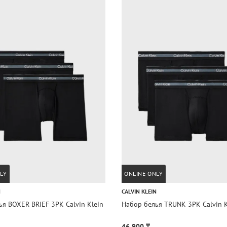
LY
ONLINE ONLY
N
CALVIN KLEIN
я BOXER BRIEF 3PK Calvin Klein
Набор белья TRUNK 3PK Calvin K
46 900 ₸