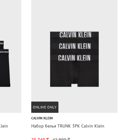
ONLINE ONLY
ONLIN
CALVIN KLEIN
CALVIN
lein
Набор белья TRUNK 3PK Calvin Klein
Набор
25 740 ₸
42 900 ₸
25 74