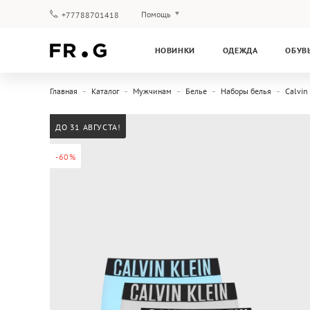
Помощь
+77788701418
Оплата и доставка
НОВИНКИ
ОДЕЖДА
ОБУВ
Вопросы и ответы
Клубная программа
Главная
Каталог
Мужчинам
Белье
Наборы белья
Calvin
Гарантия
ДО 31 АВГУСТА!
-60%