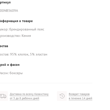
ртикул
000NB3609A
нформация о товаре
екор: брендированный пояс
роизводство: Кения
остав
остав: 95% хлопок, 5% эластан
рой и фасон
асон: боксеры
Доставка по всему Казахстану
Возврат товаров
от 3 до 8 рабочих дней
в течение 14 дней