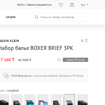
Войти
/
Зарегистрироваться
Рус
Рус
АКЦИИ
Қаз
ALVIN KLEIN
5
Набор белья BOXER BRIEF 3PK
17 160 ₸
Товар FR Group
42 900 ₸
+858 бонусов
для участников клубной программы FR Group
вет:
голубой