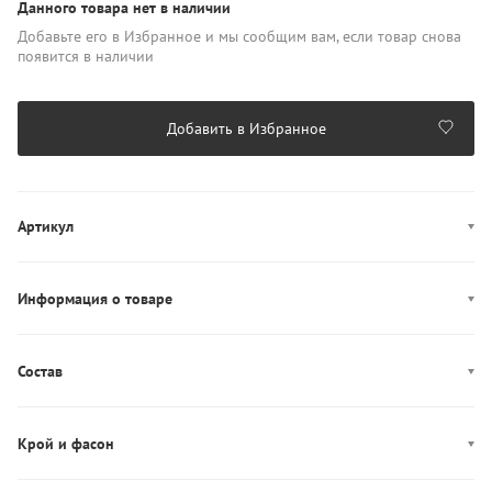
Данного товара нет в наличии
Добавьте его в Избранное и мы сообщим вам, если товар снова
появится в наличии
Добавить в Избранное
Артикул
A17752 0LHBI
Информация о товаре
Цвет: черный
Декор: брендированная резинка
Состав
Производство: Бангладеш
Состав: 95% Хлопок/5% Эластан
Крой и фасон
Фасон: боксеры