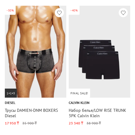
-50%
-40%
1+1=3
FINAL SALE!
DIESEL
CALVIN KLEIN
C
Трусы DAMIEN-DNM BOXERS
Набор белья/LOW RISE TRUNK
Н
Diesel
3PK Calvin Klein
3
17 950 ₸
35 900 ₸
23 340 ₸
38 900 ₸
2