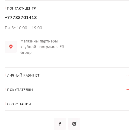
КОНТАКТ-ЦЕНТР
+77788701418
Пн-Вс 10:00 – 19:00
Магазины партнеры
клубной программы FR
Group
ЛИЧНЫЙ КАБИНЕТ
История покупок
ПОКУПАТЕЛЯМ
Мои данные
Оплата и доставка
Адрес для доставки
О КОМПАНИИ
Возврат
О нас
Избранное
Вопросы и ответы
Политика конфиденциальности
Клубная программа
Клубная программа
Новости
Рассылки