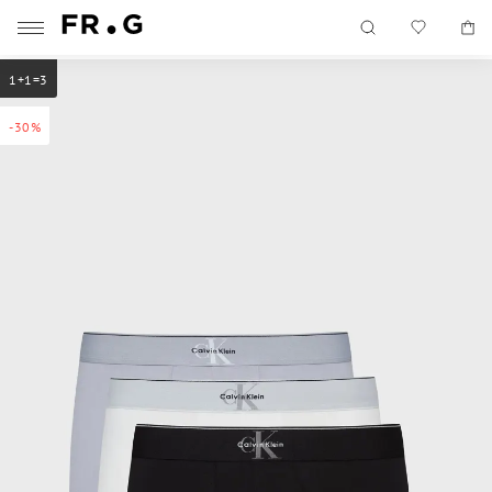
1+1=3
-30%