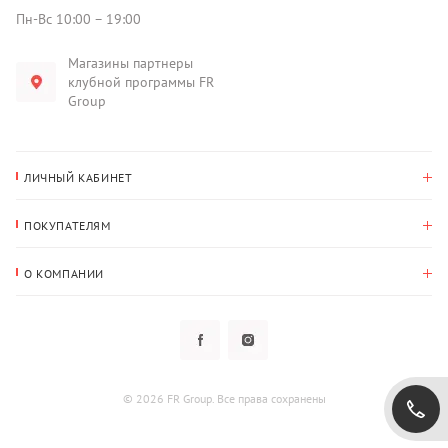
Пн-Вс 10:00 – 19:00
Магазины партнеры
клубной программы FR
Group
ЛИЧНЫЙ КАБИНЕТ
История покупок
ПОКУПАТЕЛЯМ
Мои данные
Оплата и доставка
Адрес для доставки
О КОМПАНИИ
Возврат
О нас
Избранное
Вопросы и ответы
Политика конфиденциальности
Клубная программа
Клубная программа
Новости
Рассылки
Гарантия
© 2026 FR Group. Все права сохранены
Пользовательское соглашение
Контакты