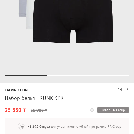
14
CALVIN KLEIN
Набор белья TRUNK 3PK
25 830 ₸
Товар FR Group
36 900 ₸
+1 292 бонуса
для участников клубной программы FR Group