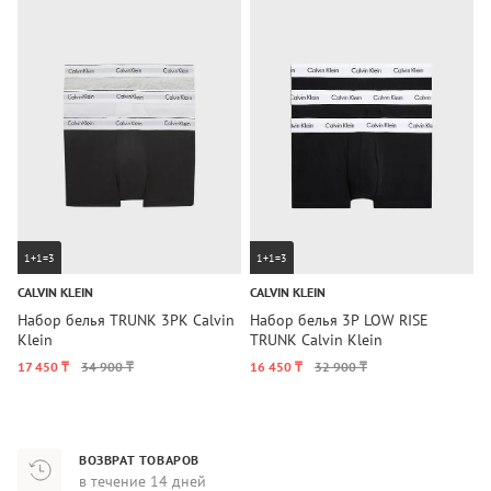
1+1=3
1+1=3
CALVIN KLEIN
CALVIN KLEIN
T
Набор белья TRUNK 3PK Calvin
Набор белья 3P LOW RISE
Н
Klein
TRUNK Calvin Klein
J
17 450 ₸
34 900 ₸
16 450 ₸
32 900 ₸
8
ВОЗВРАТ ТОВАРОВ
в течение 14 дней