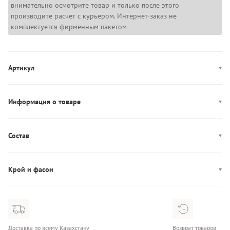
внимательно осмотрите товар и только после этого
производите расчет с курьером. Интернет-заказ не
комплектуется фирменным пакетом
Артикул
LV00NB4472
Информация о товаре
Декор: брендированная резинка
Производство: Индия
Состав
Состав: 95% Хлопок/5% Эластан
Крой и фасон
Фасон: боксеры
Доставка по всему Казахстану
Возврат товаров