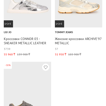
1+1=3
1+1=3
LIU JO
TOMMY JEANS
Кроссовки CONNOR 03 -
Женские кроссовки ARCHIVE'97
SNEAKER METALLIC LEATHER
METALLIC
SILVER
37
39
37
55 960 ₸
139 900 ₸
51 950 ₸
103 900 ₸
-50%