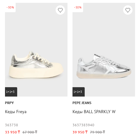
-50%
-50%
1+1=3
1+1=3
PRPY
PEPE JEANS
Кеды Freya
Кеды BALL SPARKLY W
36
37
38
36
37
38
39
40
33 950 ₸
67 900 ₸
39 950 ₸
79 900 ₸