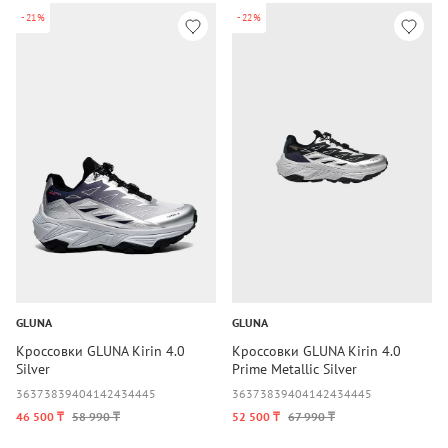
-21%
-22%
GLUNA
GLUNA
Кроссовки GLUNA Kirin 4.0
Кроссовки GLUNA Kirin 4.0
Silver
Prime Metallic Silver
36
37
38
39
40
41
42
43
44
45
36
37
38
39
40
41
42
43
44
45
46 500 ₸
58 990 ₸
52 500 ₸
67 990 ₸