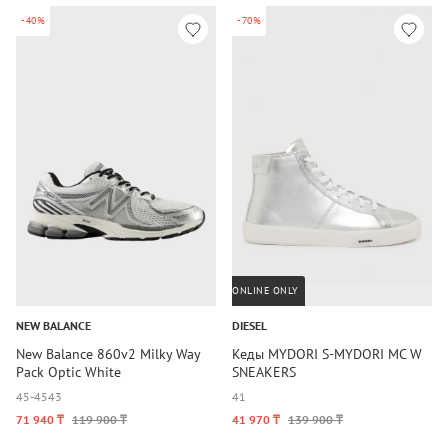
-40%
-70%
ONLINE ONLY
NEW BALANCE
DIESEL
New Balance 860v2 Milky Way
Кеды MYDORI S-MYDORI MC W
Pack Optic White
SNEAKERS
45-45
43
41
71 940 ₸
119 900 ₸
41 970 ₸
139 900 ₸