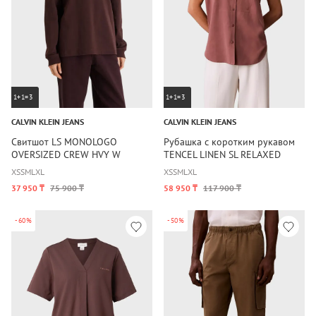
1+1=3
1+1=3
CALVIN KLEIN JEANS
CALVIN KLEIN JEANS
Свитшот LS MONOLOGO
Рубашка с коротким рукавом
OVERSIZED CREW HVY W
TENCEL LINEN SL RELAXED
SHIRT
XS
S
M
L
XL
XS
S
M
L
XL
37 950 ₸
75 900 ₸
58 950 ₸
117 900 ₸
-60%
-50%