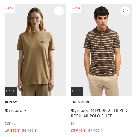
-50%
-40%
1+1=3
1+1=3
REPLAY
TRUSSARDI
Футболка -
Футболка MTP00J00 STRIPED
REGULAR POLO SHIRT
XS
S
M
L
M
19 450 ₸
38 900 ₸
53 940 ₸
89 900 ₸