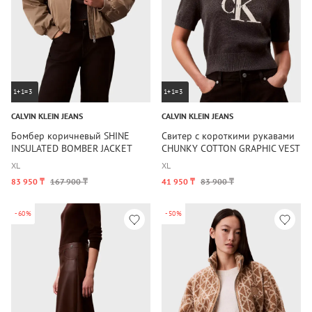
1+1=3
1+1=3
CALVIN KLEIN JEANS
CALVIN KLEIN JEANS
Бомбер коричневый SHINE
Свитер с короткими рукавами
INSULATED BOMBER JACKET
CHUNKY COTTON GRAPHIC VEST
XL
XL
83 950 ₸
167 900 ₸
41 950 ₸
83 900 ₸
-60%
-50%