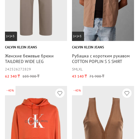
1+1=3
1+1=3
CALVIN KLEIN JEANS
CALVIN KLEIN JEANS
Женские бежевые брюки
Рубашка с коротким рукавом
TAILORED WIDE LEG
COTTON POPLIN S S SHIRT
24
25
26
27
28
29
S
M
L
XL
62 340 ₸
103 900 ₸
43 140 ₸
71 900 ₸
-40%
-40%