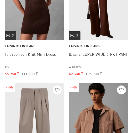
1+1=3
1+1=3
CALVIN KLEIN JEANS
CALVIN KLEIN JEANS
Платье Tech Knit Mini Dress
Штаны SUPER WIDE 5 PKT PANT
XS
S
4-RG
0
2
6
55 950 ₸
111 900 ₸
62 340 ₸
103 900 ₸
-40%
-40%