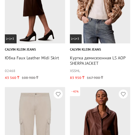
1+1=3
1+1=3
CALVIN KLEIN JEANS
CALVIN KLEIN JEANS
Юбка Faux Leather Midi Skirt
Куртка демисезонная LS AOP
SHERPA JACKET
0
2
4
6
8
XS
S
M
L
43 560 ₸
108 900 ₸
83 950 ₸
167 900 ₸
-40%