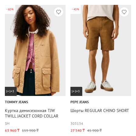
-60%
-40%
1+1=3
1+1=3
TOMMY JEANS
PEPE JEANS
Куртка демисезонная TJW
Шорты REGULAR CHINO SHORT
TWILL JACKET CORD COLLAR
S
M
30
31
34
63 960 ₸
159 900 ₸
27 540 ₸
45 900 ₸