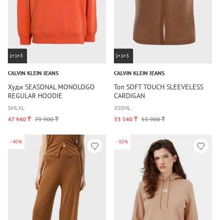
1+1=3
1+1=3
CALVIN KLEIN JEANS
CALVIN KLEIN JEANS
Худи SEASONAL MONOLOGO
Топ SOFT TOUCH SLEEVELESS
REGULAR HOODIE
CARDIGAN
S
M
L
XL
XS
S
M
L
47 940 ₸
79 900 ₸
33 540 ₸
55 900 ₸
-40%
-50%