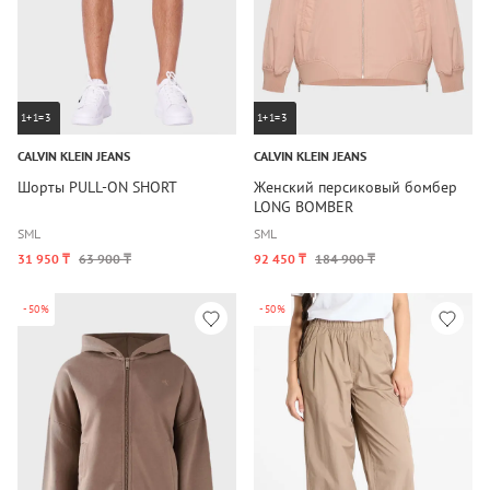
1+1=3
1+1=3
CALVIN KLEIN JEANS
CALVIN KLEIN JEANS
Шорты PULL-ON SHORT
Женский персиковый бомбер
LONG BOMBER
S
M
L
S
M
L
31 950 ₸
63 900 ₸
92 450 ₸
184 900 ₸
-50%
-50%