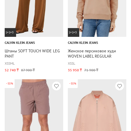
1+1=3
1+1=3
CALVIN KLEIN JEANS
CALVIN KLEIN JEANS
Штаны SOFT TOUCH WIDE LEG
Женское персиковое худи
PANT
WOVEN LABEL REGULAR
HOODIE
XS
S
M
L
XS
S
L
52 740 ₸
87 900 ₸
35 950 ₸
71 900 ₸
-50%
-50%