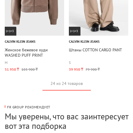
1+1=3
1+1=3
CALVIN KLEIN JEANS
CALVIN KLEIN JEANS
Женское бежевое худи
Штаны COTTON CARGO PANT
WASHED PUFF PRINT
M
S
51 950 ₸
103 900 ₸
39 950 ₸
79 900 ₸
24 из 24 товаров
FR GROUP РЕКОМЕНДУЕТ
Мы уверены, что вас заинтересует
вот эта подборка