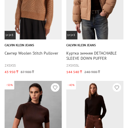
1+1=3
1+1=3
CALVIN KLEIN JEANS
CALVIN KLEIN JEANS
Свитер Woolen Stitch Pullover
Куртка зимняя DETACHABLE
SLEEVE DOWN PUFFER
2XS
XS
S
2XS
XS
S
L
43 950 ₸
87 900 ₸
144 540 ₸
240 900 ₸
-50%
-40%