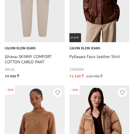
1+1=3
CALVIN KLEIN JEANS
CALVIN KLEIN JEANS
Штаны SKINNY COMFORT
Рубашка Faux Leather Shirt
COTTON CARGO PANT
S
M
L
XL
2XS
XS
S
M
74 900 ₸
72 540 ₸
120 900 ₸
-50%
-40%