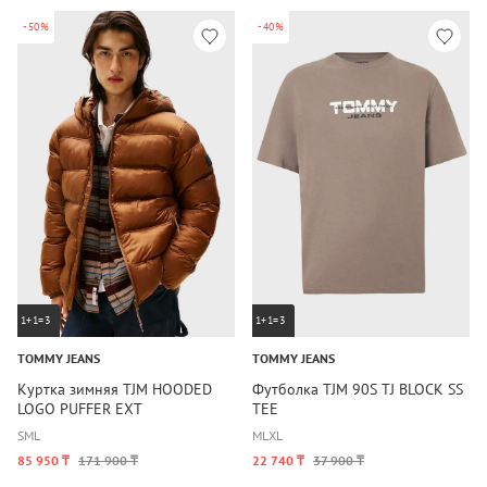
-50%
-40%
1+1=3
1+1=3
TOMMY JEANS
TOMMY JEANS
Куртка зимняя TJM HOODED
Футболка TJM 90S TJ BLOCK SS
LOGO PUFFER EXT
TEE
S
M
L
M
L
XL
85 950 ₸
171 900 ₸
22 740 ₸
37 900 ₸