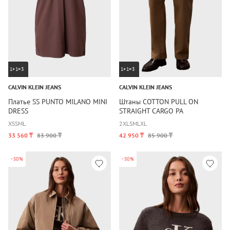
1+1=3
1+1=3
CALVIN KLEIN JEANS
CALVIN KLEIN JEANS
Платье SS PUNTO MILANO MINI
Штаны COTTON PULL ON
DRESS
STRAIGHT CARGO PA
XS
S
M
L
2XL
S
M
L
XL
33 560 ₸
83 900 ₸
42 950 ₸
85 900 ₸
-50%
-50%