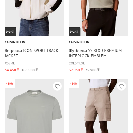
1+1=3
1+1=3
CALVIN KLEIN
CALVIN KLEIN
Ветровка ICON SPORT TRACK
Футболка SS RLXD PREMIUM
JACKET
INTERLOCK EMBLEM
XS
S
M
L
2XL
S
M
L
XL
54 450 ₸
108 900 ₸
37 950 ₸
75 900 ₸
-30%
-50%