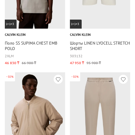
1+1=3
1+1=3
CALVIN KLEIN
CALVIN KLEIN
Поло SS SUPIMA CHEST EMB
Шорты LINEN LYOCELL STRETCH
POLO
SHORT
2XL
M
30
31
32
46 830 ₸
66 900 ₸
47 950 ₸
95 900 ₸
-50%
-50%