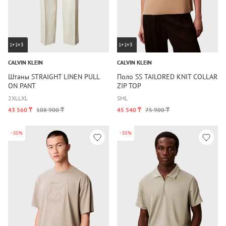
1+1=3
1+1=3
CALVIN KLEIN
CALVIN KLEIN
Штаны STRAIGHT LINEN PULL
Поло SS TAILORED KNIT COLLAR
ON PANT
ZIP TOP
2XL
L
XL
S
M
L
43 560 ₸
108 900 ₸
45 540 ₸
75 900 ₸
-50%
-50%