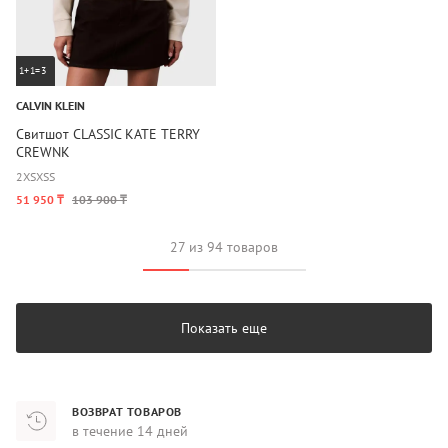
1+1=3
CALVIN KLEIN
Свитшот CLASSIC KATE TERRY
CREWNK
2XS
XS
S
51 950 ₸
103 900 ₸
27 из 94 товаров
Показать еще
ВОЗВРАТ ТОВАРОВ
в течение 14 дней