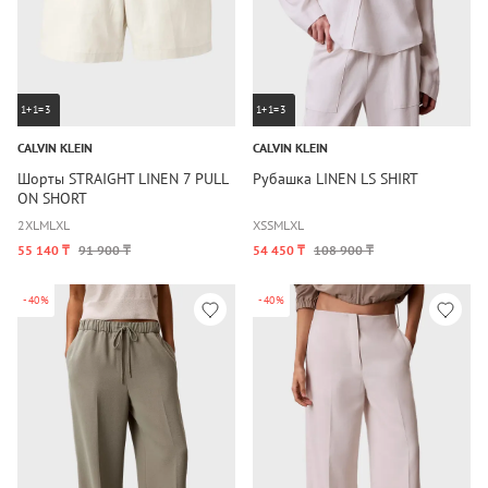
1+1=3
1+1=3
CALVIN KLEIN
CALVIN KLEIN
Шорты STRAIGHT LINEN 7 PULL
Рубашка LINEN LS SHIRT
ON SHORT
2XL
M
L
XL
XS
S
M
L
XL
55 140 ₸
91 900 ₸
54 450 ₸
108 900 ₸
-40%
-40%