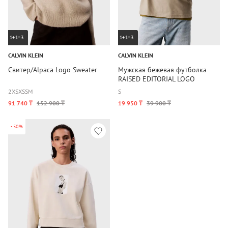
1+1=3
1+1=3
CALVIN KLEIN
CALVIN KLEIN
Свитер/Alpaca Logo Sweater
Мужская бежевая футболка
RAISED EDITORIAL LOGO
2XS
XS
S
M
S
91 740 ₸
152 900 ₸
19 950 ₸
39 900 ₸
-50%