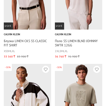
1+1=3
1+1=3
CALVIN KLEIN
CALVIN KLEIN
Блузка LINEN CKS SS CLASSIC
Поло SS LINEN BLND JOHNNY
FIT SHIRT
SWTR 12GG
XS
S
M
L
XL
2XL
S
M
L
XL
33 560 ₸
83 900 ₸
36 760 ₸
91 900 ₸
-50%
-50%