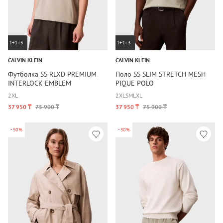
1+1=3
1+1=3
CALVIN KLEIN
CALVIN KLEIN
Футболка SS RLXD PREMIUM
Поло SS SLIM STRETCH MESH
INTERLOCK EMBLEM
PIQUE POLO
2XL
2XL
S
M
L
XL
37 950 ₸
75 900 ₸
37 950 ₸
75 900 ₸
-50%
-30%