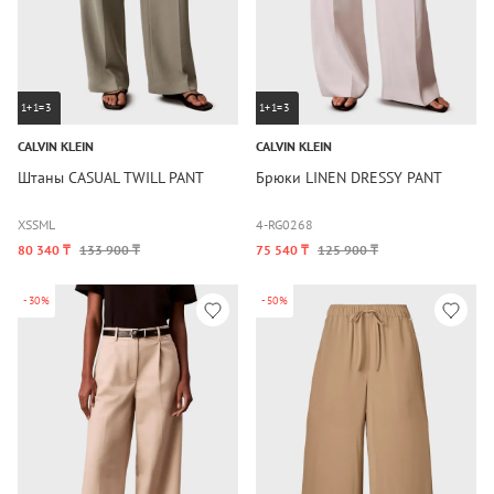
1+1=3
1+1=3
CALVIN KLEIN
CALVIN KLEIN
Штаны CASUAL TWILL PANT
Брюки LINEN DRESSY PANT
XS
S
M
L
4-RG
0
2
6
8
80 340 ₸
133 900 ₸
75 540 ₸
125 900 ₸
-30%
-50%