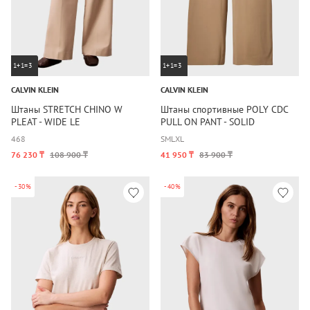
1+1=3
1+1=3
CALVIN KLEIN
CALVIN KLEIN
Штаны STRETCH CHINO W
Штаны спортивные POLY CDC
PLEAT - WIDE LE
PULL ON PANT - SOLID
4
6
8
S
M
L
XL
76 230 ₸
108 900 ₸
41 950 ₸
83 900 ₸
-30%
-40%