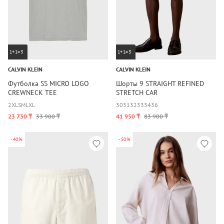
1+1=3
1+1=3
CALVIN KLEIN
CALVIN KLEIN
Футболка SS MICRO LOGO
Шорты 9 STRAIGHT REFINED
CREWNECK TEE
STRETCH CAR
2XL
S
M
L
XL
30
31
32
33
34
36
23 730 ₸
33 900 ₸
41 950 ₸
83 900 ₸
-40%
-50%