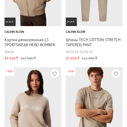
1+1=3
1+1=3
CALVIN KLEIN
CALVIN KLEIN
Куртка демисезонная LS
Штаны TECH COTTON STRETCH
SPORTSWEAR HERO BOMBER
TAPERED PANT
S
M
L
XL
30-32
31-32
38-32
83 950 ₸
167 900 ₸
55 950 ₸
111 900 ₸
-40%
-50%