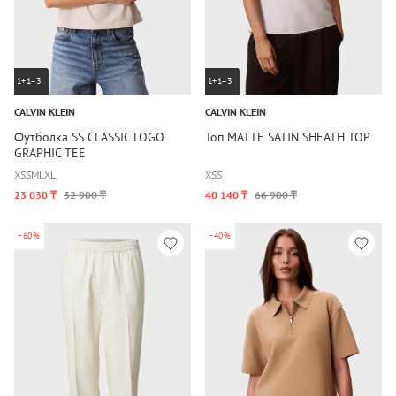
1+1=3
1+1=3
CALVIN KLEIN
CALVIN KLEIN
Футболка SS CLASSIC LOGO
Топ MATTE SATIN SHEATH TOP
GRAPHIC TEE
XS
S
M
L
XL
XS
S
23 030 ₸
32 900 ₸
40 140 ₸
66 900 ₸
-60%
-40%