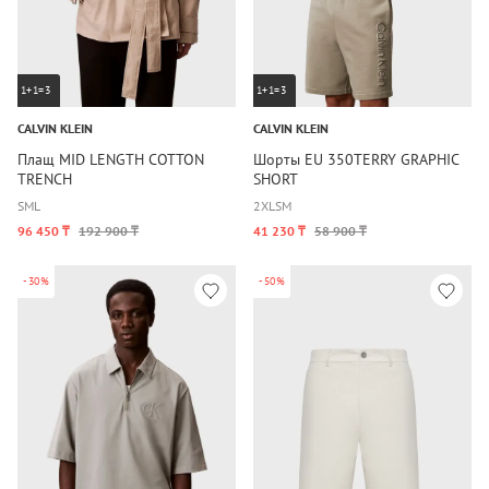
1+1=3
1+1=3
CALVIN KLEIN
CALVIN KLEIN
Плащ MID LENGTH COTTON
Шорты EU 350TERRY GRAPHIC
TRENCH
SHORT
S
M
L
2XL
S
M
96 450 ₸
192 900 ₸
41 230 ₸
58 900 ₸
-30%
-50%