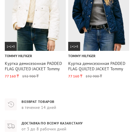
1+1=3
1+1=3
TOMMY HILFIGER
TOMMY HILFIGER
T
Куртка демисезонная PADDED
Куртка демисезонная PADDED
К
FLAG QUILTED JACKET Tommy
FLAG QUILTED JACKET Tommy
R
Hilfiger
Hilfiger
77 160 ₸
192 900 ₸
77 160 ₸
192 900 ₸
3
ВОЗВРАТ ТОВАРОВ
в течение 14 дней
ДОСТАВКА ПО ВСЕМУ КАЗАХСТАНУ
от 3 до 8 рабочих дней