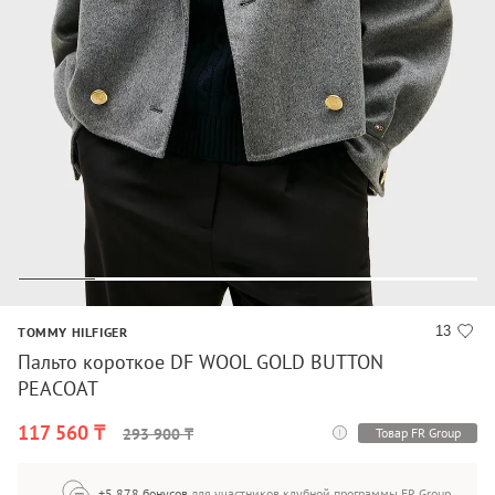
13
TOMMY HILFIGER
Пальто короткое DF WOOL GOLD BUTTON
PEACOAT
117 560 ₸
Товар FR Group
293 900 ₸
+5 878 бонусов
для участников клубной программы FR Group