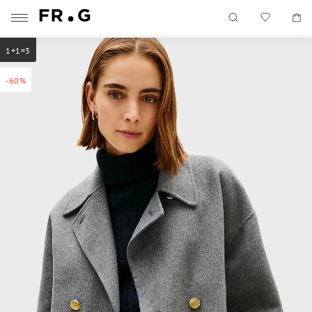
1+1=3
-60%