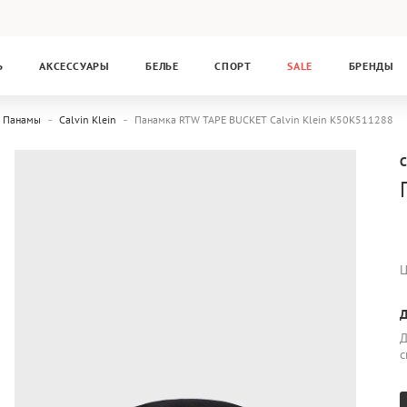
Ь
АКСЕССУАРЫ
БЕЛЬЕ
СПОРТ
SALE
БРЕНДЫ
Панамы
Calvin Klein
Панамка RTW TAPE BUCKET Calvin Klein K50K511288
C
Ц
Д
Д
с