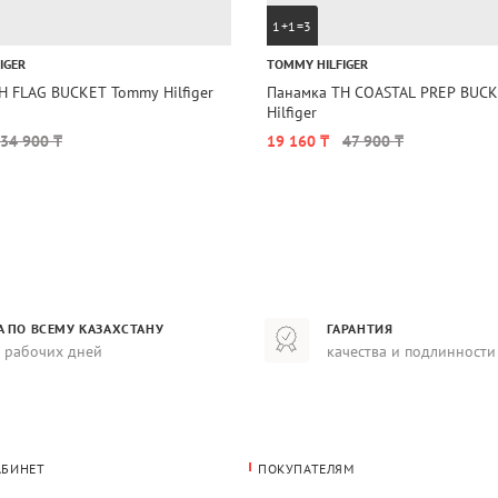
1+1=3
IGER
TOMMY HILFIGER
H FLAG BUCKET Tommy Hilfiger
Панамка TH COASTAL PREP BUCKET Tommy
Hilfiger
34 900 ₸
19 160 ₸
47 900 ₸
А ПО ВСЕМУ КАЗАХСТАНУ
ГАРАНТИЯ
8 рабочих дней
качества и подлинности
АБИНЕТ
ПОКУПАТЕЛЯМ