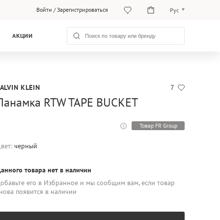
Войти
/
Зарегистрироваться
Рус
Рус
АКЦИИ
Қаз
ALVIN KLEIN
7
Панамка RTW TAPE BUCKET
Товар FR Group
вет:
черный
анного товара нет в наличии
обавьте его в Избранное и мы сообщим вам, если товар
нова появится в наличии