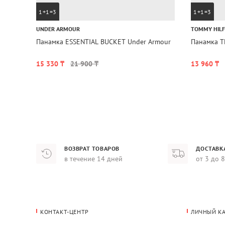
1+1=3
1+1=3
UNDER ARMOUR
TOMMY HILF
Панамка ESSENTIAL BUCKET Under Armour
Панамка T
15 330 ₸
21 900 ₸
13 960 ₸
ВОЗВРАТ ТОВАРОВ
ДОСТАВК
в течение 14 дней
от 3 до 
КОНТАКТ-ЦЕНТР
ЛИЧНЫЙ К