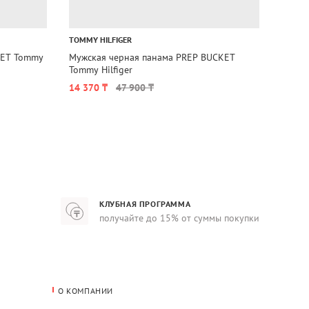
1+1=
TOMMY HILFIGER
TOMMY
Мужская черная панама PREP BUCKET
Панам
Tommy Hilfiger
Jeans
14 370 ₸
47 900 ₸
17 56
КЛУБНАЯ ПРОГРАММА
получайте до 15% от суммы покупки
О КОМПАНИИ