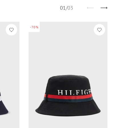
01
/
03
-70%
-60%