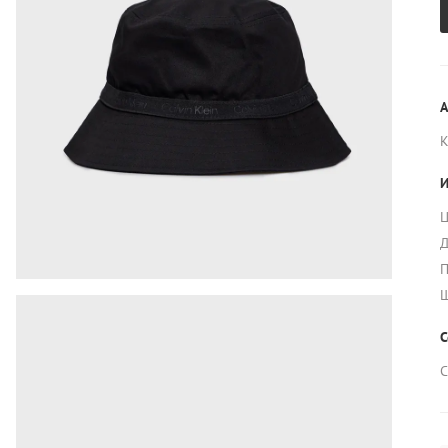
А
И
Ц
Д
П
Ш
С
С