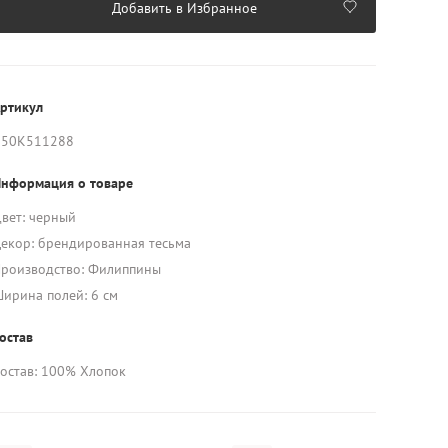
Добавить в Избранное
ртикул
K50K511288
нформация о товаре
вет: черный
екор: брендированная тесьма
роизводство: Филиппины
ирина полей: 6 cм
остав
остав: 100% Хлопок