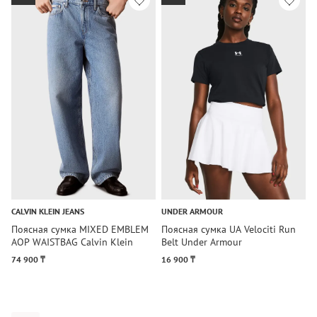
CALVIN KLEIN JEANS
UNDER ARMOUR
K
Поясная сумка MIXED EMBLEM
Поясная сумка UA Velociti Run
П
AOP WAISTBAG Calvin Klein
Belt Under Armour
C
Jeans
1
74 900 ₸
16 900 ₸
1