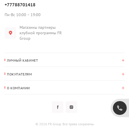
+77788701418
Пн-Вс 10:00 – 19:00
Магазины партнеры
клубной программы FR
Group
ЛИЧНЫЙ КАБИНЕТ
История покупок
ПОКУПАТЕЛЯМ
Мои данные
Оплата и доставка
Адрес для доставки
О КОМПАНИИ
Возврат
О нас
Избранное
Вопросы и ответы
Политика конфиденциальности
Клубная программа
Клубная программа
Новости
Рассылки
Гарантия
© 2026 FR Group. Все права сохранены
Пользовательское соглашение