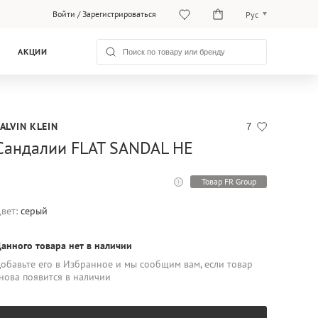
Войти
/
Зарегистрироваться
Рус
Рус
АКЦИИ
Қаз
ALVIN KLEIN
7
Сандалии FLAT SANDAL HE
Товар FR Group
вет:
серый
анного товара нет в наличии
обавьте его в Избранное и мы сообщим вам, если товар
нова появится в наличии