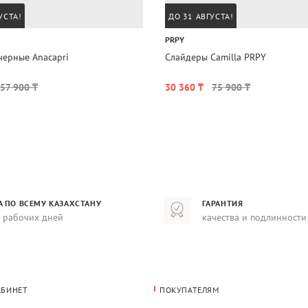
УСТА!
ДО 31 АВГУСТА!
PRPY
черные Anacapri
Слайдеры Camilla PRPY
57 900 ₸
30 360 ₸
75 900 ₸
А ПО ВСЕМУ КАЗАХСТАНУ
ГАРАНТИЯ
8 рабочих дней
качества и подлинности
АБИНЕТ
ПОКУПАТЕЛЯМ