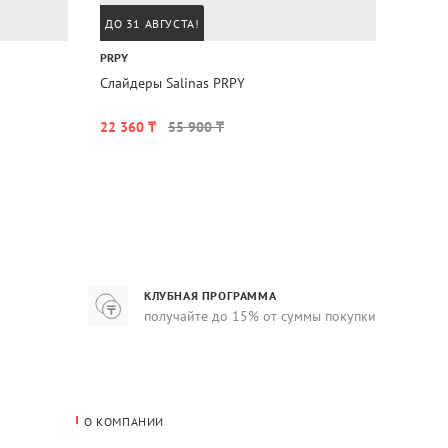
ДО 31 АВГУСТА!
ДО 31
PRPY
COPEN
Слайдеры Salinas PRPY
Слайд
22 360 ₸
55 900 ₸
41 56
КЛУБНАЯ ПРОГРАММА
получайте до 15% от суммы покупки
О КОМПАНИИ