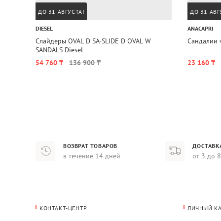
ДО 31 АВГУСТА!
ДО 31 АВГ
DIESEL
ANACAPRI
Слайдеры OVAL D SA-SLIDE D OVAL W
Сандалии 
SANDALS Diesel
54 760 ₸
136 900 ₸
23 160 ₸
ВОЗВРАТ ТОВАРОВ
ДОСТАВК
в течение 14 дней
от 3 до 
КОНТАКТ-ЦЕНТР
ЛИЧНЫЙ К