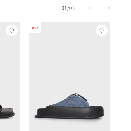
01
/
03
-60%
-60%