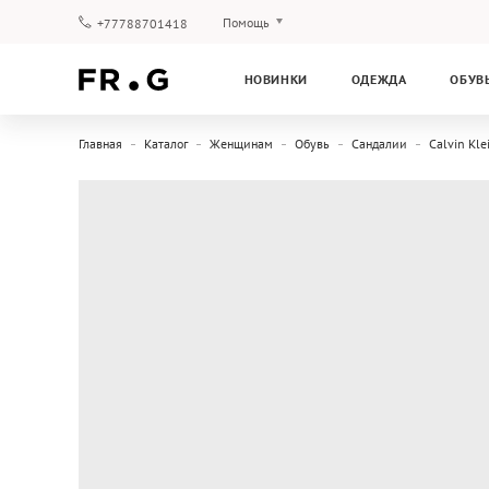
Помощь
+77788701418
Оплата и доставка
НОВИНКИ
ОДЕЖДА
ОБУВ
Вопросы и ответы
Клубная программа
Главная
Каталог
Женщинам
Обувь
Сандалии
Calvin Kle
Гарантия