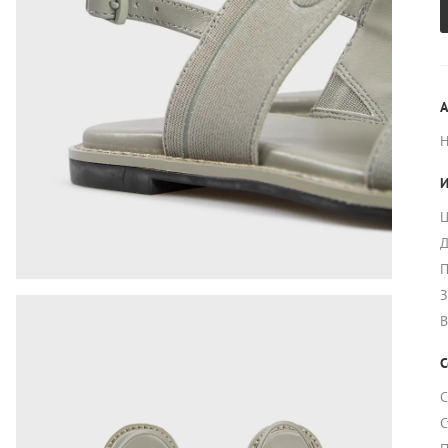
А
И
Ц
Д
П
З
В
С
С
С