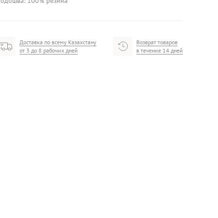
одошва: 100% резина
Доставка по всему Казахстану
Возврат товаров
от 3 до 8 рабочих дней
в течение 14 дней