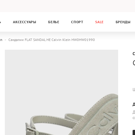
Ь
АКСЕССУАРЫ
БЕЛЬЕ
СПОРТ
SALE
БРЕНДЫ
in
Сандалии FLAT SANDAL HE Calvin Klein HW0HW01990
C
Ц
Д
Д
с