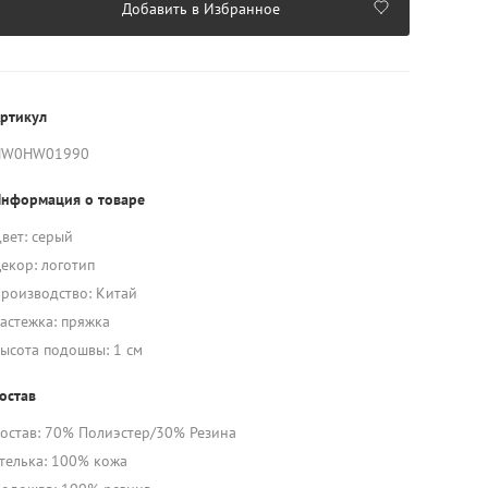
Добавить в Избранное
ртикул
HW0HW01990
нформация о товаре
вет: серый
екор: логотип
роизводство: Китай
астежка: пряжка
ысота подошвы: 1 см
остав
остав: 70% Полиэстер/30% Резина
телька: 100% кожа