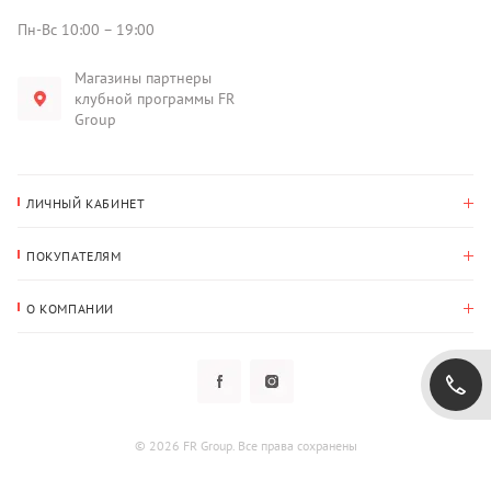
Пн-Вс 10:00 – 19:00
Магазины партнеры
клубной программы FR
Group
ЛИЧНЫЙ КАБИНЕТ
История покупок
ПОКУПАТЕЛЯМ
Мои данные
Оплата и доставка
Адрес для доставки
О КОМПАНИИ
Возврат
О нас
Избранное
Вопросы и ответы
Политика конфиденциальности
Клубная программа
Клубная программа
Новости
Рассылки
Гарантия
© 2026 FR Group. Все права сохранены
Пользовательское соглашение
Контакты