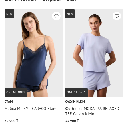
NEW
NEW
ONLINE ONLY
ONLINE ONLY
ETAM
CALVIN KLEIN
D
Майка MILKY - CARACO Etam
Футболка MODAL SS RELAXED
Л
TEE Calvin Klein
D
32 900 ₸
33 900 ₸
3