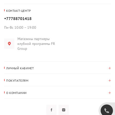
КОНТАКТ-ЦЕНТР
+77788701418
Пн-Вс 10:00 – 19:00
Магазины партнеры
клубной программы FR
Group
ЛИЧНЫЙ КАБИНЕТ
История покупок
ПОКУПАТЕЛЯМ
Мои данные
Оплата и доставка
Адрес для доставки
О КОМПАНИИ
Возврат
О нас
Избранное
Вопросы и ответы
Политика конфиденциальности
Клубная программа
Клубная программа