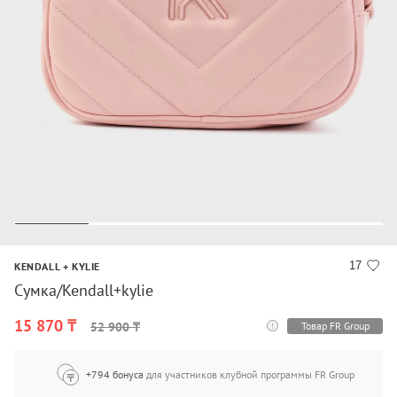
17
KENDALL + KYLIE
Сумка/Kendall+kylie
15 870 ₸
Товар FR Group
52 900 ₸
+794 бонуса
для участников клубной программы FR Group