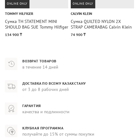
ONLINE ONLY
ONLINE ONLY
TOMMY HILFIGER
CALVIN KLEIN
C
Сумка TH STATEMENT MINI
Сумка QUILTED NYLON 2X
С
SHOULD BAG SUE Tommy Hilfiger
STRAP CAMERABAG Calvin Klein
B
134 900 ₸
74 900 ₸
6
ВОЗВРАТ ТОВАРОВ
в течение 14 дней
ДОСТАВКА ПО ВСЕМУ КАЗАХСТАНУ
от 3 до 8 рабочих дней
ГАРАНТИЯ
качества и подлинности
КЛУБНАЯ ПРОГРАММА
получайте до 15% от суммы покупки