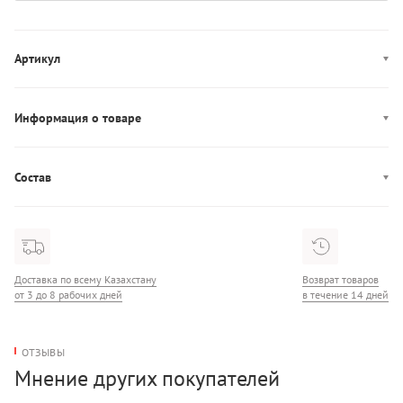
Артикул
6505646
Информация о товаре
Производство: Бангладеш
Состав
Состав: 89% Полиамид/11% Эластан
Доставка по всему Казахстану
Возврат товаров
от 3 до 8 рабочих дней
в течение 14 дней
ОТЗЫВЫ
Мнение других покупателей