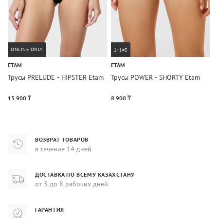
ONLINE ONLY
1+1=3
ETAM
ETAM
C
Трусы PRELUDE - HIPSTER Etam
Трусы POWER - SHORTY Etam
Т
15 900 ₸
8 900 ₸
2
ВОЗВРАТ ТОВАРОВ
в течение 14 дней
ДОСТАВКА ПО ВСЕМУ КАЗАХСТАНУ
от 3 до 8 рабочих дней
ГАРАНТИЯ