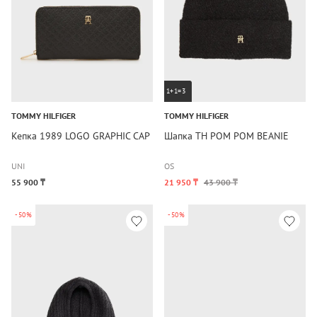
1+1=3
TOMMY HILFIGER
TOMMY HILFIGER
Кепка 1989 LOGO GRAPHIC CAP
Шапка TH POM POM BEANIE
UNI
OS
55 900 ₸
21 950 ₸
43 900 ₸
-50%
-50%