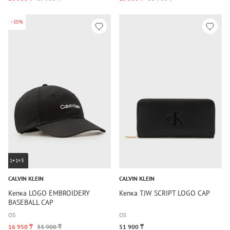
-50%
1+1=3
CALVIN KLEIN
CALVIN KLEIN
Кепка LOGO EMBROIDERY
Кепка TJW SCRIPT LOGO CAP
BASEBALL CAP
OS
OS
16 950 ₸
33 900 ₸
51 900 ₸