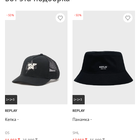
-50%
-50%
1+1=3
1+1=3
REPLAY
REPLAY
Кепка -
Панамка -
OS
S
M
L
11 950 ₸
23 900 ₸
17 950 ₸
35 900 ₸