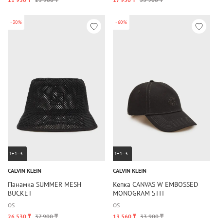
-30%
-60%
1+1=3
1+1=3
CALVIN KLEIN
CALVIN KLEIN
Панамка SUMMER MESH
Кепка CANVAS W EMBOSSED
BUCKET
MONOGRAM STIT
OS
OS
26 530 ₸
37 900 ₸
13 560 ₸
33 900 ₸