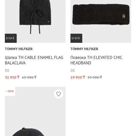
1+1=3
1+1=3
TOMMY HILFIGER
TOMMY HILFIGER
Шапка TH CABLE ENAMEL FLAG
Повязка TH ELEVATED CHIC
BALACLAVA
HEADBAND
OS
OS
31 950 ₸
63 900 ₸
19 950 ₸
39 900 ₸
-50%