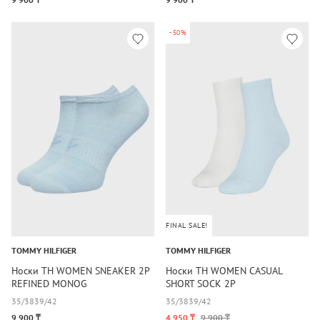
-50%
FINAL SALE!
TOMMY HILFIGER
TOMMY HILFIGER
Носки TH WOMEN SNEAKER 2P
Носки TH WOMEN CASUAL
REFINED MONOG
SHORT SOCK 2P
35/38
39/42
35/38
39/42
9 900 ₸
4 950 ₸
9 900 ₸