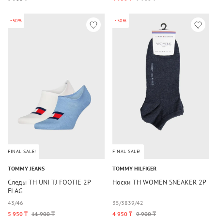
-50%
-50%
FINAL SALE!
FINAL SALE!
TOMMY JEANS
TOMMY HILFIGER
Следы TH UNI TJ FOOTIE 2P
Носки TH WOMEN SNEAKER 2P
FLAG
43/46
35/38
39/42
5 950 ₸
11 900 ₸
4 950 ₸
9 900 ₸