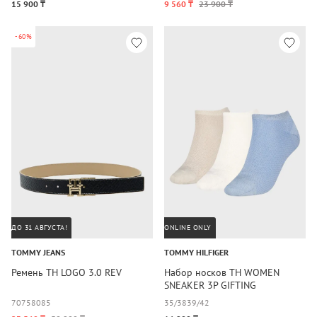
15 900 ₸
9 560 ₸
23 900 ₸
-60%
ДО 31 АВГУСТА!
ONLINE ONLY
TOMMY JEANS
TOMMY HILFIGER
Ремень TH LOGO 3.0 REV
Набор носков TH WOMEN
SNEAKER 3P GIFTING
70
75
80
85
35/38
39/42