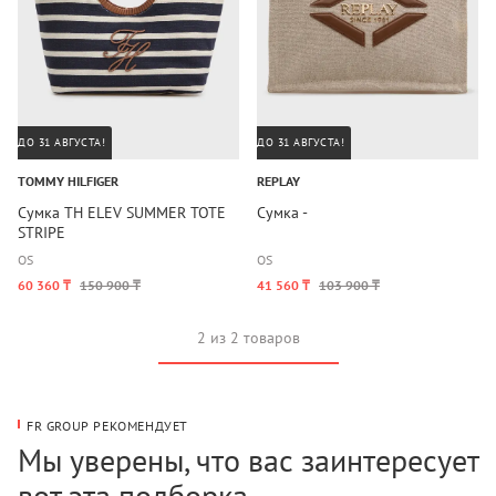
ДО 31 АВГУСТА!
ДО 31 АВГУСТА!
TOMMY HILFIGER
REPLAY
Сумка TH ELEV SUMMER TOTE
Сумка -
STRIPE
OS
OS
60 360 ₸
150 900 ₸
41 560 ₸
103 900 ₸
2 из 2 товаров
FR GROUP РЕКОМЕНДУЕТ
Мы уверены, что вас заинтересует
вот эта подборка