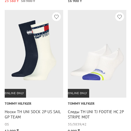
23 560 ₸
58 900 ₸
16 900 ₸
ONLINE ONLY
ONLINE ONLY
TOMMY HILFIGER
TOMMY HILFIGER
Носки TH UNI SOCK 2P US SAIL
Следы TH UNI TJ FOOTIE HC 2P
GP TEAM
STRIPE MOT
OS
35/38
39/42
12 900 ₸
9 900 ₸