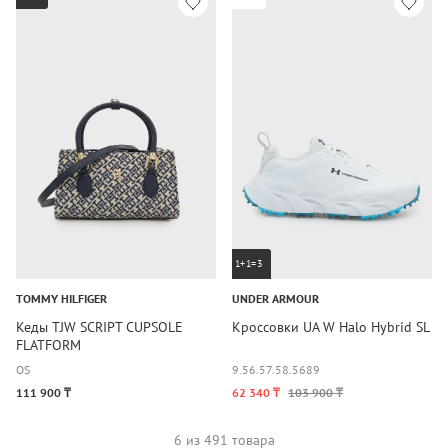
1+1=3
TOMMY HILFIGER
UNDER ARMOUR
Кеды TJW SCRIPT CUPSOLE
Кроссовки UA W Halo Hybrid SL
FLATFORM
OS
9.5
6.5
7.5
8.5
6
8
9
111 900 ₸
62 340 ₸
103 900 ₸
6 из 491 товара