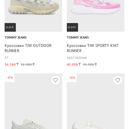
1+1=3
1+1=3
TOMMY JEANS
TOMMY JEANS
Кроссовки TJW OUTDOOR
Кроссовки TJW SPORTY KNIT
RUNNER
RUNNER
37
36
37
38
39
40
36 760 ₸
91 900 ₸
45 950 ₸
91 900 ₸
-40%
-40%