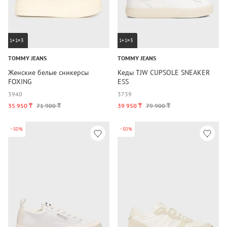
1+1=3
1+1=3
TOMMY JEANS
TOMMY JEANS
Женские белые сникерсы
Кеды TJW CUPSOLE SNEAKER
FOXING
ESS
39
40
37
39
35 950 ₸
71 900 ₸
39 950 ₸
79 900 ₸
-50%
-50%