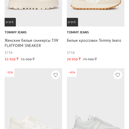
1+1=3
1+1=3
TOMMY JEANS
TOMMY JEANS
Женские белые сникерсы TJW
Белые кроссовки Tommy Jeans
FLATFORM SNEAKER
37
39
37
38
35 950 ₸
71 900 ₸
39 950 ₸
79 900 ₸
-50%
-40%