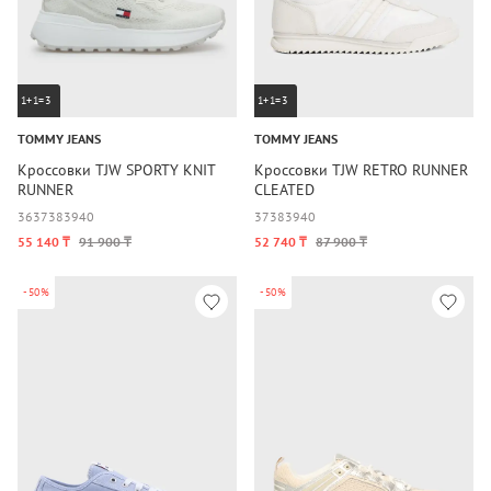
1+1=3
1+1=3
TOMMY JEANS
TOMMY JEANS
Кроссовки TJW SPORTY KNIT
Кроссовки TJW RETRO RUNNER
RUNNER
CLEATED
36
37
38
39
40
37
38
39
40
55 140 ₸
91 900 ₸
52 740 ₸
87 900 ₸
-50%
-50%