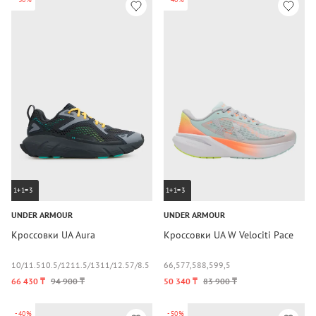
1+1=3
1+1=3
UNDER ARMOUR
UNDER ARMOUR
Кроссовки UA Aura
Кроссовки UA W Velociti Pace
10/11.5
10.5/12
11.5/13
11/12.5
7/8.5
+2
6
6,5
7
7,5
8
8,5
9
9,5
9.5/11
66 430 ₸
94 900 ₸
50 340 ₸
83 900 ₸
-40%
-50%