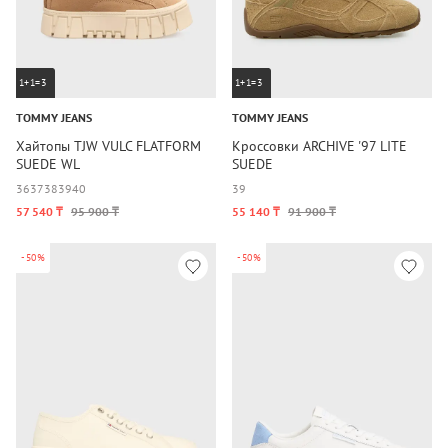
1+1=3
1+1=3
TOMMY JEANS
TOMMY JEANS
Хайтопы TJW VULC FLATFORM
Кроссовки ARCHIVE '97 LITE
SUEDE WL
SUEDE
36
37
38
39
40
39
57 540 ₸
95 900 ₸
55 140 ₸
91 900 ₸
-50%
-50%