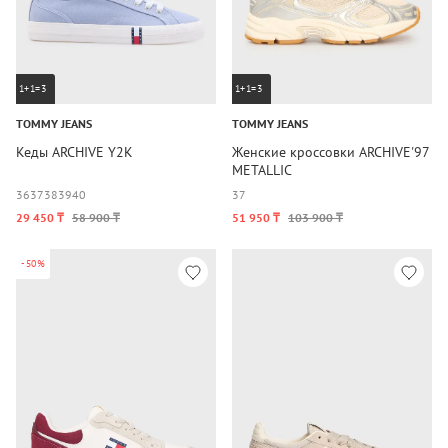
1+1=3
1+1=3
TOMMY JEANS
TOMMY JEANS
Кеды ARCHIVE Y2K
Женские кроссовки ARCHIVE'97
METALLIC
36
37
38
39
40
37
29 450 ₸
58 900 ₸
51 950 ₸
103 900 ₸
-50%