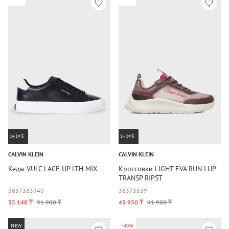
1+1=3
1+1=3
CALVIN KLEIN
CALVIN KLEIN
Кеды VULC LACE UP LTH MIX
Кроссовки LIGHT EVA RUN LUP
TRANSP RIPST
36
37
38
39
40
36
37
38
39
55 140 ₸
91 900 ₸
45 950 ₸
91 900 ₸
NEW
-40%