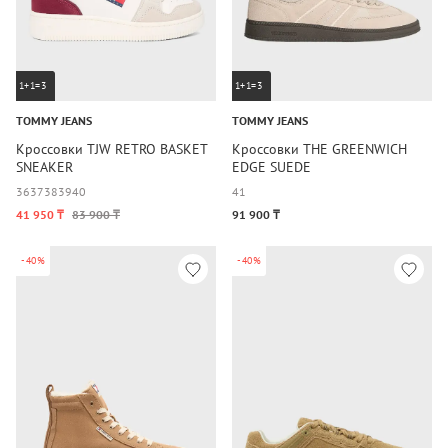
1+1=3
1+1=3
TOMMY JEANS
TOMMY JEANS
Кроссовки TJW RETRO BASKET
Кроссовки THE GREENWICH
SNEAKER
EDGE SUEDE
36
37
38
39
40
41
41 950 ₸
83 900 ₸
91 900 ₸
-40%
-40%