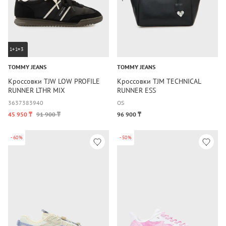
1+1=3
TOMMY JEANS
TOMMY JEANS
Кроссовки TJW LOW PROFILE
Кроссовки TJM TECHNICAL
RUNNER LTHR MIX
RUNNER ESS
36
37
38
39
40
OS
45 950 ₸
91 900 ₸
96 900 ₸
-60%
-50%