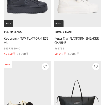
1+1=3
1+1=3
TOMMY JEANS
TOMMY JEANS
Кроссовки TJW FLATFORM ESS
Кеды TJW FLATFORM SNEAKER
MU
CHARMS
36
37
38
39
40
36
37
38
36 760 ₸
91 900 ₸
50 340 ₸
83 900 ₸
-50%