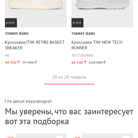
1+1=3
1+1=3
TOMMY JEANS
TOMMY JEANS
Кроссовки/TJW RETRO BASKET
Кроссовки TJW NEW TECH
SNEAKER
RUNNER
40
36
37
38
39
40
39 950 ₸
79 900 ₸
66 540 ₸
110 900 ₸
20 из 20 товаров
FR GROUP РЕКОМЕНДУЕТ
Мы уверены, что вас заинтересует
вот эта подборка
-30%
-40%