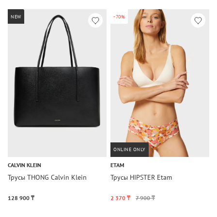
NEW
-70%
ONLINE ONLY
CALVIN KLEIN
ETAM
C
Трусы THONG Calvin Klein
Трусы HIPSTER Etam
Ж
T
128 900 ₸
2 370 ₸
7 900 ₸
7