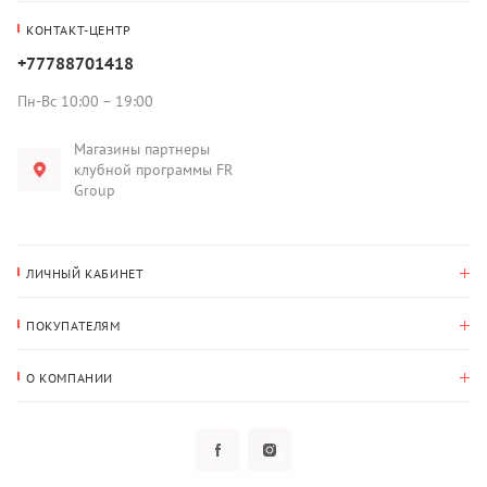
КОНТАКТ-ЦЕНТР
+77788701418
Пн-Вс 10:00 – 19:00
Магазины партнеры
клубной программы FR
Group
ЛИЧНЫЙ КАБИНЕТ
История покупок
ПОКУПАТЕЛЯМ
Мои данные
Оплата и доставка
Адрес для доставки
О КОМПАНИИ
Возврат
О нас
Избранное
Вопросы и ответы
Политика конфиденциальности
Клубная программа
Клубная программа
Новости
Рассылки