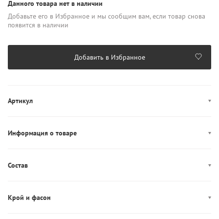
Данного товара нет в наличии
Добавьте его в Избранное и мы сообщим вам, если товар снова
появится в наличии
Добавить в Избранное
Артикул
000QF6809E
Информация о товаре
Цвет: бежевый
Декор: комбинация материалов
Состав
Производство: Китай
Состав: 81% Полиамид/19% Эластан
Крой и фасон
Фасон: слипы