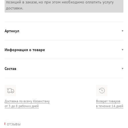
позиций в заказе, но при этом необходимо оплатить услугу
доставки.
Артикул
PRFDS10002W
Информация о товаре
Декор: лакированные вставки
Производство: Китай
Состав
Застежка: шнуровка, молния
Состав: 100% Кожа
Подошва: 100% полиуретан
Доставка по всему Казахстану
Возврат товаров
от 3 до 8 рабочих дней
в течение 14 дней
ОТЗЫВЫ