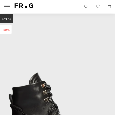
1+1=3
-60%