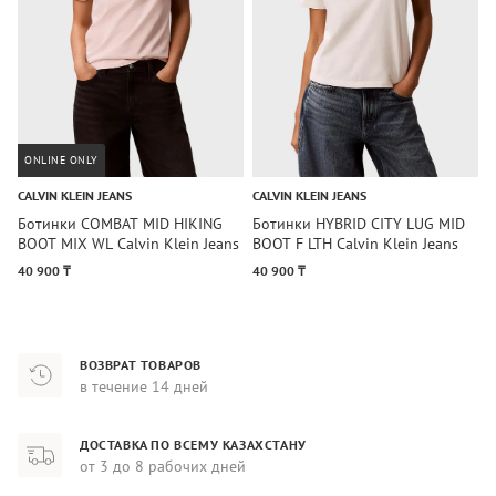
ONLINE ONLY
CALVIN KLEIN JEANS
CALVIN KLEIN JEANS
P
Ботинки COMBAT MID HIKING
Ботинки HYBRID CITY LUG MID
Ж
BOOT MIX WL Calvin Klein Jeans
BOOT F LTH Calvin Klein Jeans
O
40 900 ₸
40 900 ₸
2
ВОЗВРАТ ТОВАРОВ
в течение 14 дней
ДОСТАВКА ПО ВСЕМУ КАЗАХСТАНУ
от 3 до 8 рабочих дней