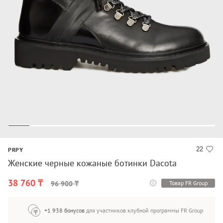
22
PRPY
Женские черные кожаные ботинки Dacota
38 760 ₸
Товар FR Group
96 900 ₸
+1 938 бонусов
для участников клубной программы FR Group