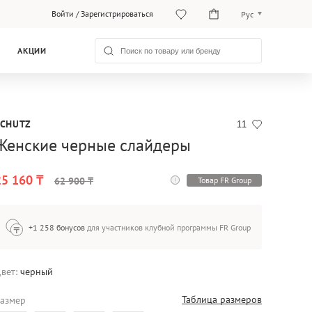
Войти
/
Зарегистрироваться
Рус
Рус
АКЦИИ
Қаз
SCHUTZ
11
Женские черные слайдеры
25 160 ₸
Товар FR Group
62 900 ₸
+1 258 бонусов
для участников клубной программы FR Group
вет:
черный
Таблица размеров
азмер