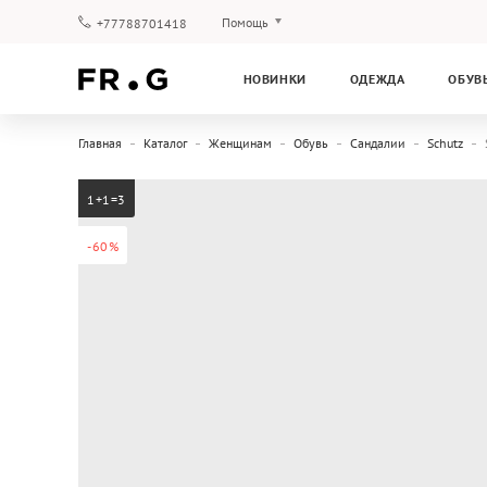
Помощь
+77788701418
Оплата и доставка
НОВИНКИ
ОДЕЖДА
ОБУВ
Вопросы и ответы
Клубная программа
Главная
Каталог
Женщинам
Обувь
Сандалии
Schutz
Гарантия
1+1=3
-60%