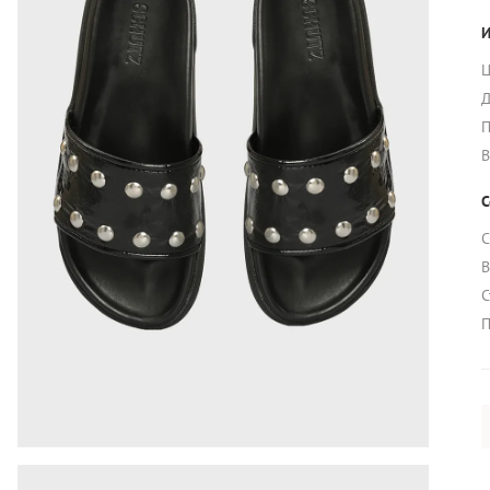
И
Ц
Д
П
В
С
С
В
С
П