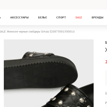
Ь
АКСЕССУАРЫ
БЕЛЬЕ
СПОРТ
SALE
БРЕНДЫ
SALE: Женские черные слайдеры Schutz S2087300150001U
Ц
Р