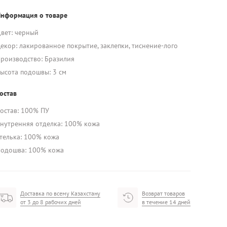
нформация о товаре
вет: черный
екор: лакированное покрытие, заклепки, тиснение-лого
роизводство: Бразилия
ысота подошвы: 3 см
остав
остав: 100% ПУ
нутренняя отделка: 100% кожа
телька: 100% кожа
одошва: 100% кожа
Доставка по всему Казахстану
Возврат товаров
от 3 до 8 рабочих дней
в течение 14 дней