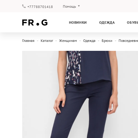
Помощь
+77788701418
Оплата и доставка
НОВИНКИ
ОДЕЖДА
ОБУВ
Вопросы и ответы
Клубная программа
Главная
Каталог
Женщинам
Одежда
Брюки
Повседневн
Гарантия