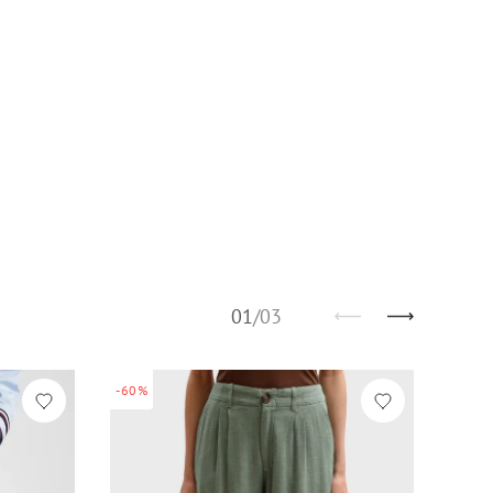
01
/
03
-60%
-60%