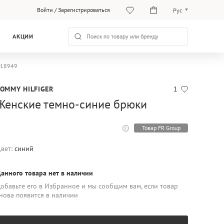
Войти
/
Зарегистрироваться
Рус
Рус
АКЦИИ
Қаз
W18949
TOMMY HILFIGER
1
Женские темно-синие брюки
Товар FR Group
вет:
синий
анного товара нет в наличии
обавьте его в Избранное и мы сообщим вам, если товар
нова появится в наличии