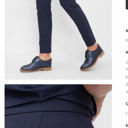
А
И
Ц
П
К
Д
З
С
С
К