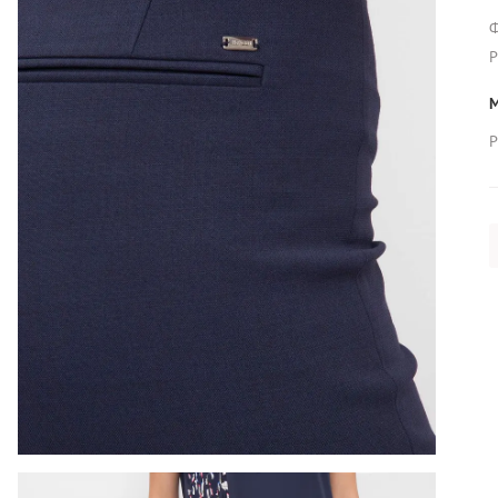
Ф
Р
М
Р