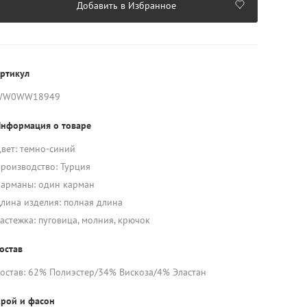
Добавить в Избранное
ртикул
WW0WW18949
нформация о товаре
вет: темно-синий
роизводство: Турция
арманы: один карман
лина изделия: полная длина
астежка: пуговица, молния, крючок
остав
остав: 62% Полиэстер/34% Вискоза/4% Эластан
рой и фасон