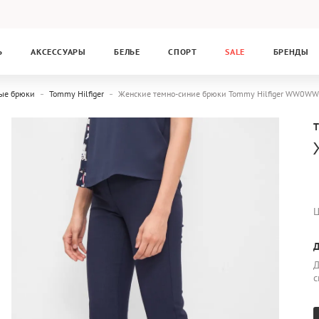
Ь
АКСЕССУАРЫ
БЕЛЬЕ
СПОРТ
SALE
БРЕНДЫ
ые брюки
Tommy Hilfiger
Женские темно-синие брюки Tommy Hilfiger WW0W
Ц
Д
Д
с