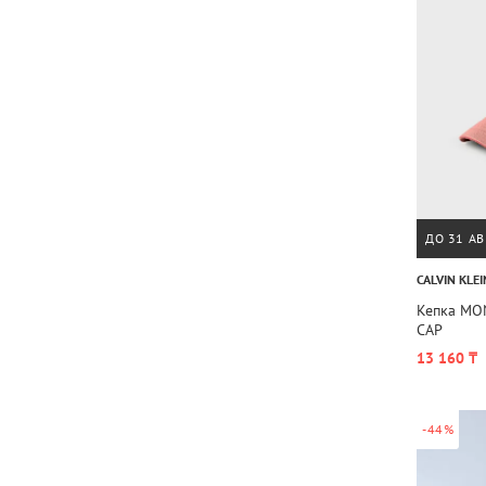
ДО 31 АВ
CALVIN KLEI
Кепка MO
CAP
13 160 ₸
-44%