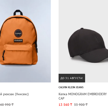
ДО 31 АВГУСТА!
CALVIN KLEIN JEANS
 рюкзак (Унисекс)
Кепка MONOGRAM EMBROIDERY 
CAP
48 990 ₸
13 560 ₸
33 900 ₸