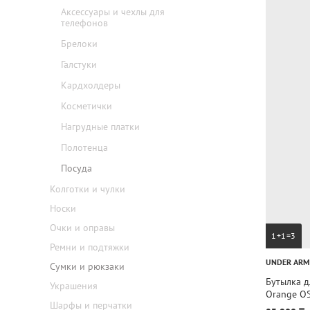
Аксессуары и чехлы для
телефонов
Брелоки
Галстуки
Кардхолдеры
Косметички
Нагрудные платки
Полотенца
Посуда
Колготки и чулки
Носки
Очки и оправы
1+1=3
Ремни и подтяжки
UNDER AR
Сумки и рюкзаки
Бутылка д
Украшения
Orange O
Шарфы и перчатки