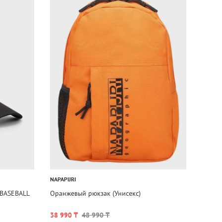
NAPAPIJRI
BASEBALL
Оранжевый рюкзак (Унисекс)
38 990 ₸
48 990 ₸