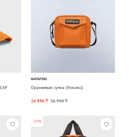
NAPAPIJRI
 CAP
Оранжевая сумка (Унисекс)
24 990 ₸
36 990 ₸
-20%