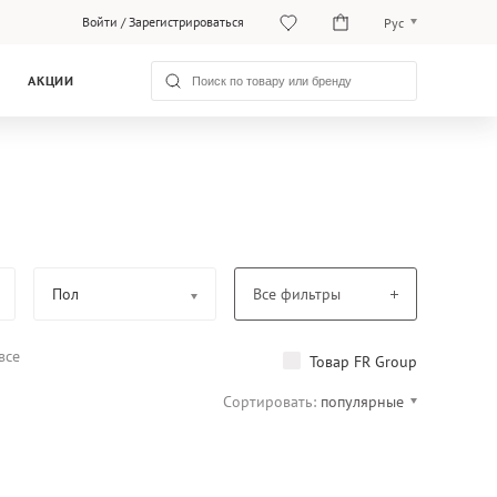
Войти
/
Зарегистрироваться
Рус
Рус
АКЦИИ
Қаз
Пол
Все фильтры
все
Товар FR Group
Сортировать:
популярные