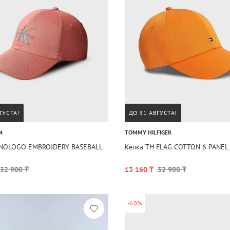
ГУСТА!
ДО 31 АВГУСТА!
N
TOMMY HILFIGER
NOLOGO EMBROIDERY BASEBALL
Кепка TH FLAG COTTON 6 PANEL
32 900 ₸
13 160 ₸
32 900 ₸
-60%