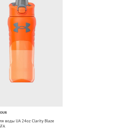
MOUR
ля воды UA 24oz Clarity Blaze
SFA