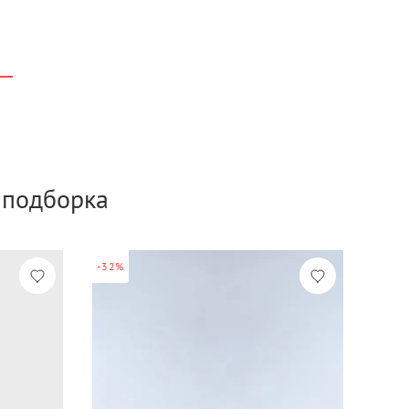
а подборка
-32%