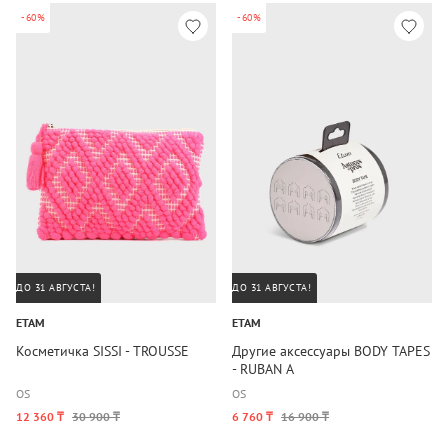
-60%
-60%
ДО 31 АВГУСТА!
ДО 31 АВГУСТА!
ETAM
ETAM
Косметичка SISSI - TROUSSE
Другие аксессуары BODY TAPES
- RUBAN A
OS
OS
12 360 ₸
30 900 ₸
6 760 ₸
16 900 ₸