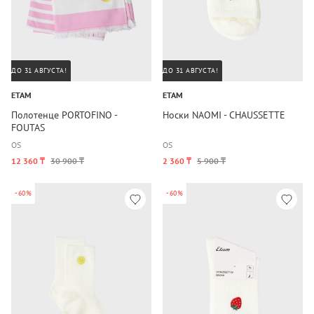
ДО 31 АВГУСТА!
ДО 31 АВГУСТА!
ETAM
ETAM
Полотенце PORTOFINO -
Носки NAOMI - CHAUSSETTE
FOUTAS
OS
OS
12 360 ₸
30 900 ₸
2 360 ₸
5 900 ₸
-60%
-60%