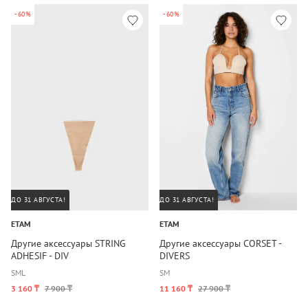
-60%
-60%
ДО 31 АВГУСТА!
ДО 31 АВГУСТА!
ETAM
ETAM
Другие аксессуары STRING
Другие аксессуары CORSET -
ADHESIF - DIV
DIVERS
S
M
L
S
M
3 160 ₸
7 900 ₸
11 160 ₸
27 900 ₸