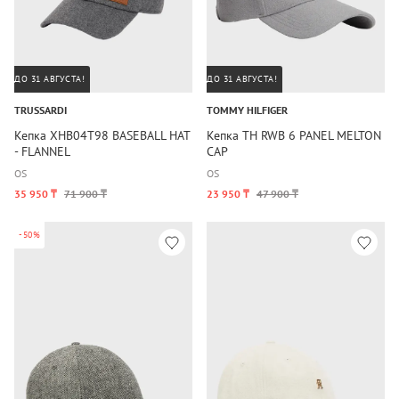
ДО 31 АВГУСТА!
ДО 31 АВГУСТА!
TRUSSARDI
TOMMY HILFIGER
Кепка XHB04T98 BASEBALL HAT
Кепка TH RWB 6 PANEL MELTON
- FLANNEL
CAP
OS
OS
35 950 ₸
71 900 ₸
23 950 ₸
47 900 ₸
-50%