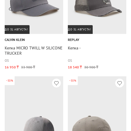
ДО 31 АВГУСТА!
ДО 31 АВГУСТА!
CALVIN KLEIN
REPLAY
Кепка MICRO TWILL W SILICONE
Кепка -
TRUCKER
OS
OS
16 950 ₸
33 900 ₸
18 540 ₸
30 900 ₸
-50%
-50%