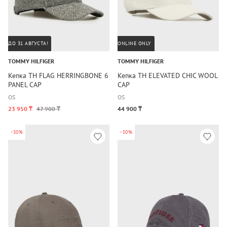
ДО 31 АВГУСТА!
ONLINE ONLY
TOMMY HILFIGER
TOMMY HILFIGER
Кепка TH FLAG HERRINGBONE 6
Кепка TH ELEVATED CHIC WOOL
PANEL CAP
CAP
OS
OS
23 950 ₸
47 900 ₸
44 900 ₸
-50%
-50%