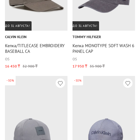
ДО 31 АВГУСТА!
ДО 31 АВГУСТА!
CALVIN KLEIN
TOMMY HILFIGER
Кепка/TITLECASE EMBROIDERY
Кепка MONOTYPE SOFT WASH 6
BASEBALL CA
PANEL CAP
OS
OS
16 450 ₸
32 900 ₸
17 950 ₸
35 900 ₸
-50%
-50%