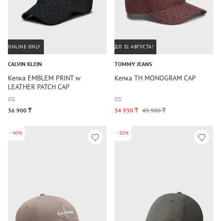
ONLINE ONLY
ДО 31 АВГУСТА!
CALVIN KLEIN
TOMMY JEANS
Кепка EMBLEM PRINT w
Кепка TH MONOGRAM CAP
LEATHER PATCH CAP
OS
OS
36 900 ₸
34 930 ₸
49 900 ₸
-40%
-50%