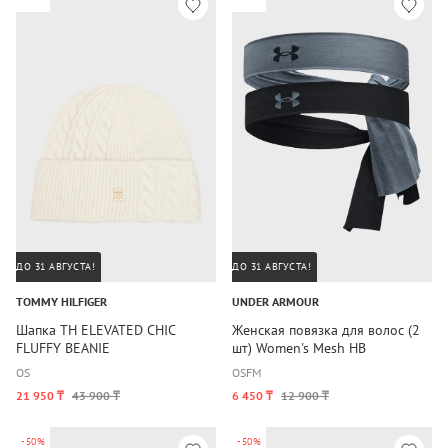
ДО 31 АВГУСТА!
ДО 31 АВГУСТА!
TOMMY HILFIGER
UNDER ARMOUR
Шапка TH ELEVATED CHIC
Женская повязка для волос (2
FLUFFY BEANIE
шт) Women's Mesh HB
OS
OSFM
21 950 ₸
43 900 ₸
6 450 ₸
12 900 ₸
-50%
-50%