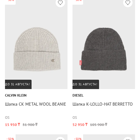
ДО 31 АВГУСТА!
ДО 31 АВГУСТА!
CALVIN KLEIN
DIESEL
Шапка CK METAL WOOL BEANIE
Шапка K-LOLLO-HAT BERRETTO
OS
OS
15 950 ₸
31 900 ₸
52 950 ₸
105 900 ₸
-50%
-50%