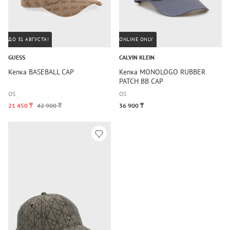
ДО 31 АВГУСТА!
ONLINE ONLY
GUESS
CALVIN KLEIN
Кепка BASEBALL CAP
Кепка MONOLOGO RUBBER
PATCH BB CAP
OS
OS
21 450 ₸
42 900 ₸
36 900 ₸