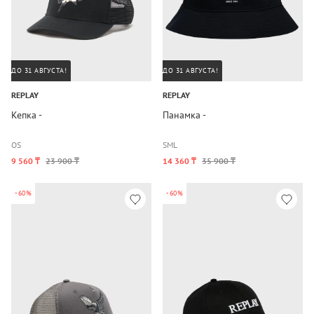
ДО 31 АВГУСТА!
ДО 31 АВГУСТА!
REPLAY
REPLAY
Кепка -
Панамка -
OS
S
M
L
9 560 ₸
23 900 ₸
14 360 ₸
35 900 ₸
-60%
-60%