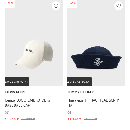
-60%
-60%
ДО 31 АВГУСТА!
ДО 31 АВГУСТА!
CALVIN KLEIN
TOMMY HILFIGER
Кепка LOGO EMBROIDERY
Панамка TH NAUTICAL SCRIPT
BASEBALL CAP
HAT
OS
OS
13 560 ₸
33 900 ₸
21 960 ₸
54 900 ₸