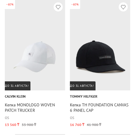
-60%
-60%
ДО 31 АВГУСТА!
ДО 31 АВГУСТА!
CALVIN KLEIN
TOMMY HILFIGER
Кепка MONOLOGO WOVEN
Кепка TH FOUNDATION CANVAS
PATCH TRUCKER
6 PANEL CAP
OS
OS
13 560 ₸
33 900 ₸
16 760 ₸
41 900 ₸