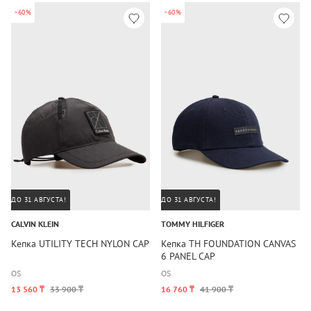
-60%
-60%
ДО 31 АВГУСТА!
ДО 31 АВГУСТА!
CALVIN KLEIN
TOMMY HILFIGER
Кепка UTILITY TECH NYLON CAP
Кепка TH FOUNDATION CANVAS
6 PANEL CAP
OS
OS
13 560 ₸
33 900 ₸
16 760 ₸
41 900 ₸