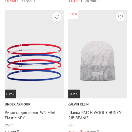
14 340 ₸
23 900 ₸
14 450 ₸
28 900 ₸
-50%
1+1=3
1+1=3
UNDER ARMOUR
CALVIN KLEIN
Резинка для волос W's Mini
Шапка PATCH WOOL CHUNKY
Elastic 6PK
RIB BEANIE
OSFM
OS
12 900 ₸
19 950 ₸
39 900 ₸