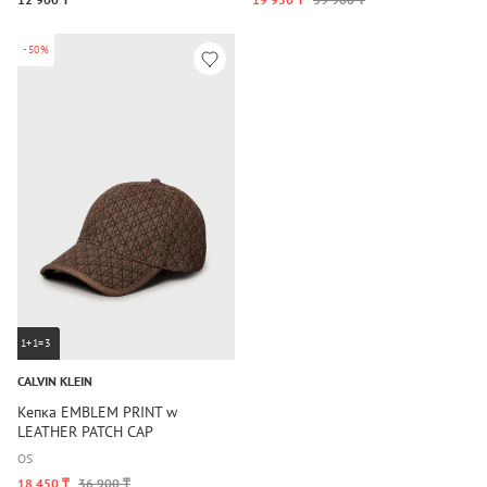
-50%
1+1=3
CALVIN KLEIN
Кепка EMBLEM PRINT w
LEATHER PATCH CAP
OS
18 450 ₸
36 900 ₸