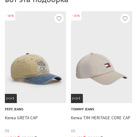
-40%
-50%
1+1=3
1+1=3
PEPE JEANS
TOMMY JEANS
Кепка GRETA CAP
Кепка TJM HERITAGE CORE CAP
OS
OS