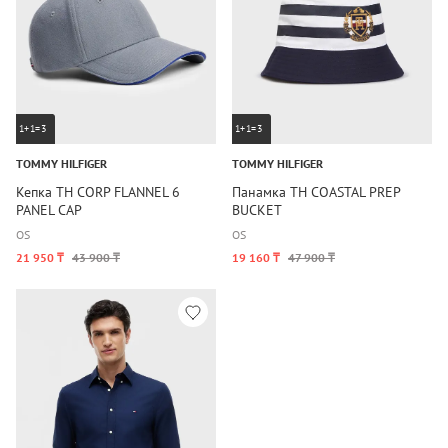
1+1=3
1+1=3
TOMMY HILFIGER
TOMMY HILFIGER
Кепка TH CORP FLANNEL 6
Панамка TH COASTAL PREP
PANEL CAP
BUCKET
OS
OS
21 950 ₸
43 900 ₸
19 160 ₸
47 900 ₸