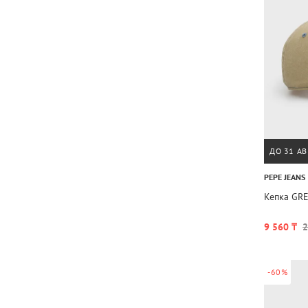
ДО 31 АВ
PEPE JEANS
Кепка GR
9 560 ₸
2
-60%