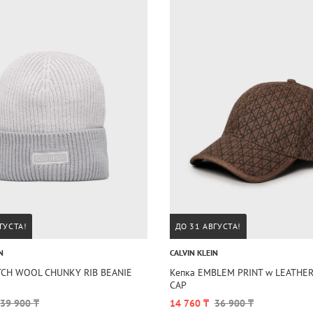
ГУСТА!
ДО 31 АВГУСТА!
N
CALVIN KLEIN
TCH WOOL CHUNKY RIB BEANIE
Кепка EMBLEM PRINT w LEATHER
CAP
39 900 ₸
14 760 ₸
36 900 ₸