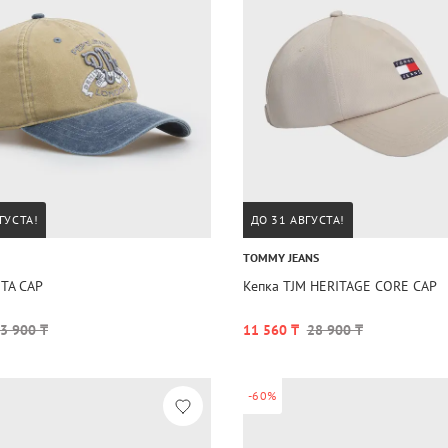
ГУСТА!
ДО 31 АВГУСТА!
TOMMY JEANS
ETA CAP
Кепка TJM HERITAGE CORE CAP
3 900 ₸
11 560 ₸
28 900 ₸
-60%