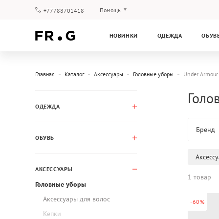
Помощь
+77788701418
Оплата и доставка
НОВИНКИ
ОДЕЖДА
ОБУВ
Вопросы и ответы
Клубная программа
Гарантия
Главная
Каталог
Аксессуары
Головные уборы
Under Armour
Голо
ОДЕЖДА
Бренд
ОБУВЬ
Аксесс
АКСЕССУАРЫ
1 товар
Головные уборы
Аксессуары для волос
-60%
Кепки