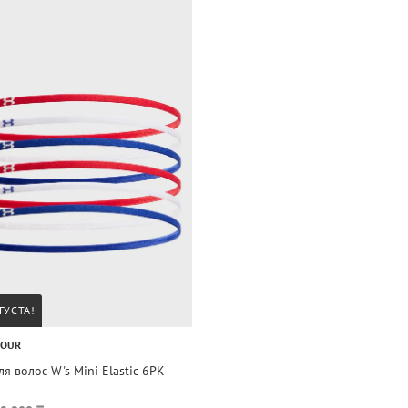
ГУСТА!
MOUR
ля волос W's Mini Elastic 6PK