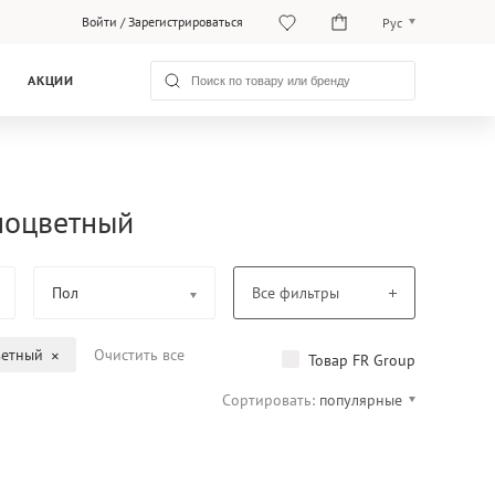
Войти
/
Зарегистрироваться
Рус
Рус
АКЦИИ
Қаз
зноцветный
Пол
Все фильтры
ветный
Очистить все
Товар FR Group
Сортировать:
популярные