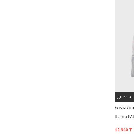
ДО 31 АВ
CALVIN KLEI
Шапка PA
15 960 ₸