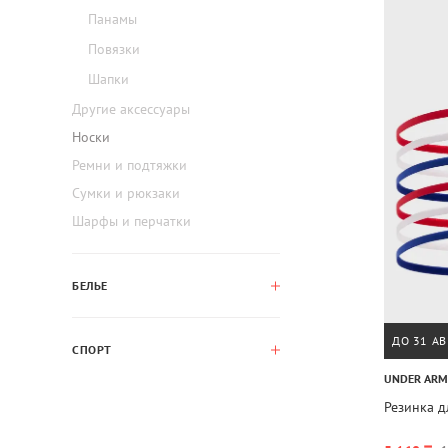
Панамы
Повязки
Шапки
Другие аксессуары
Носки
Ремни и подтяжки
Сумки и рюкзаки
Шарфы и перчатки
БЕЛЬЕ
ДО 31 АВ
СПОРТ
UNDER AR
Резинка д