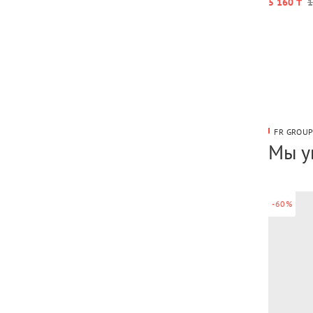
5 160 ₸
1
FR GROU
Мы у
-60%