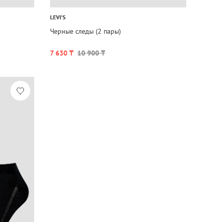
LEVI'S
Черные следы (2 пары)
7 630 ₸
10 900 ₸