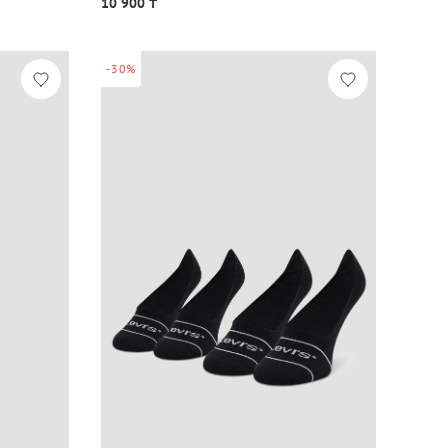
10 900 ₸
-30%