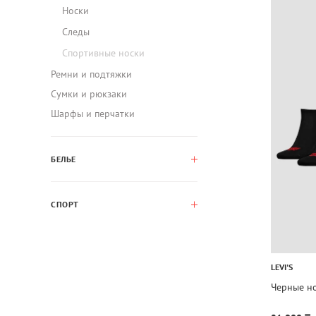
Носки
Следы
Спортивные носки
Ремни и подтяжки
Сумки и рюкзаки
Шарфы и перчатки
БЕЛЬЕ
СПОРТ
LEVI'S
Черные но