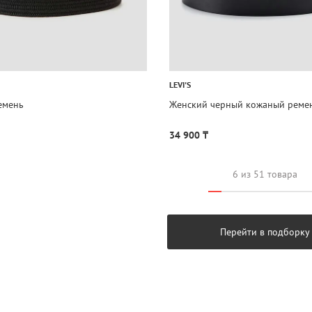
LEVI'S
емень
Женский черный кожаный реме
34 900 ₸
6 из 51 товара
Перейти в подборку