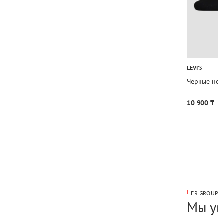
LEVI'S
Черные но
10 900 ₸
FR GROU
Мы у