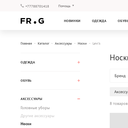
Помощь
+77788701418
Оплата и доставка
НОВИНКИ
ОДЕЖДА
ОБУВ
Вопросы и ответы
Клубная программа
Гарантия
Главная
Каталог
Аксессуары
Носки
Levi's
Носки
ОДЕЖДА
Бренд
ОБУВЬ
Аксесс
АКСЕССУАРЫ
8 товаров
Головные уборы
Другие аксессуары
Носки