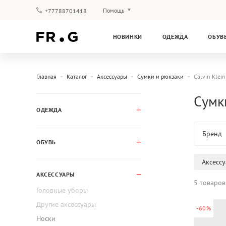
Помощь
+77788701418
Оплата и доставка
НОВИНКИ
ОДЕЖДА
ОБУВ
Вопросы и ответы
Клубная программа
Гарантия
Главная
Каталог
Аксессуары
Сумки и рюкзаки
Calvin Klein
Сумки
ОДЕЖДА
Бренд
ОБУВЬ
Аксесс
АКСЕССУАРЫ
5 товаров
Головные уборы
Другие аксессуары
-60%
Носки