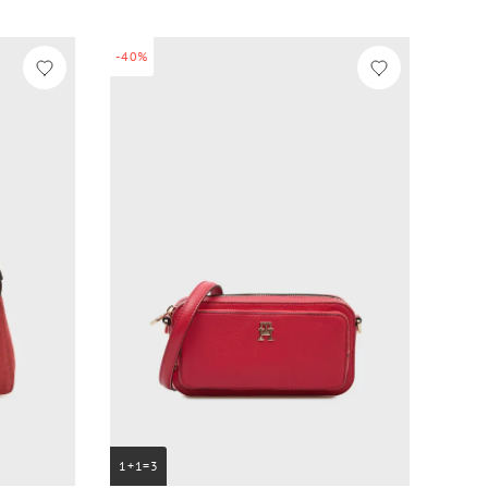
-40%
1+1=3