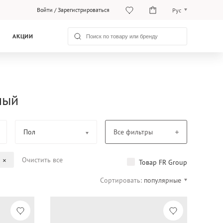
Войти
/
Зарегистрироваться
Рус
Рус
АКЦИИ
Қаз
ный
Пол
Все фильтры
Очистить все
Товар FR Group
Сортировать:
популярные