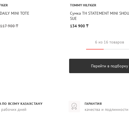
FIGER
TOMMY HILFIGER
DAILY MINI TOTE
Сумка TH STATEMENT MINI SHO
SUE
117 900 ₸
134 900 ₸
6 из 16 товаров
Перейти в подборку
А ПО ВСЕМУ КАЗАХСТАНУ
ГАРАНТИЯ
8 рабочих дней
качества и подлинности