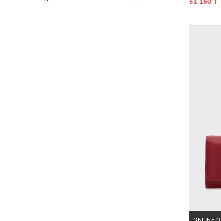
51 160 ₸
ONLINE O