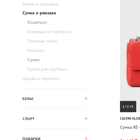
Ремни и подтяжки
Сумки и рюкзаки
Кошельки
Кошельки и портмоне
Поясные сумки
Рюкзаки
Сумки
Сумки для ноутбука
Шарфы и перчатки
БЕЛЬЕ
1+1=3
CALVIN KLEI
СПОРТ
Сумка RE
ПОДАРКИ