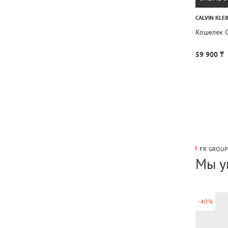
CALVIN KLEI
Кошелек 
59 900 ₸
FR GROU
Мы у
-40%