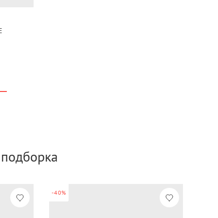
E
а подборка
-40%