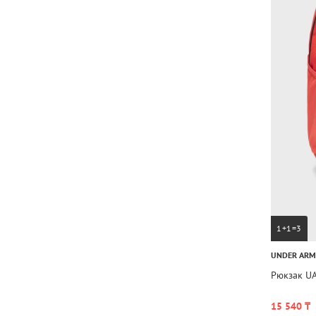
1+1=3
UNDER AR
Рюкзак UA
15 540 ₸