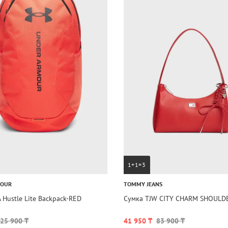
1+1=3
MOUR
TOMMY JEANS
 Hustle Lite Backpack-RED
Сумка TJW CITY CHARM SHOULD
25 900 ₸
41 950 ₸
83 900 ₸