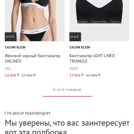
1+1=3
1+1=3
CALVIN KLEIN
CALVIN KLEIN
Женский черный бюстгальтер
Бюстгальтер LGHT LINED
UNLINED
TRIANGLE
XS
S
XS
S
M
13 950 ₸
27 900 ₸
17 950 ₸
35 900 ₸
6 из 6 товаров
FR GROUP РЕКОМЕНДУЕТ
Мы уверены, что вас заинтересует
вот эта подборка