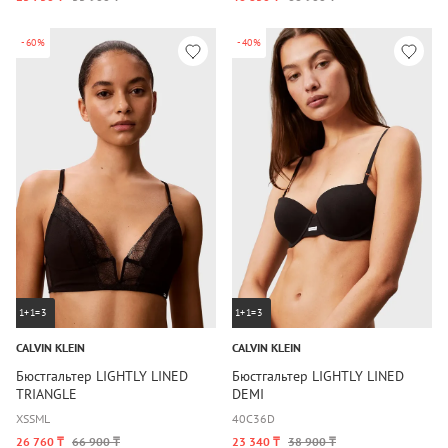
-60%
-40%
1+1=3
1+1=3
CALVIN KLEIN
CALVIN KLEIN
Бюстгальтер LIGHTLY LINED
Бюстгальтер LIGHTLY LINED
TRIANGLE
DEMI
XS
S
M
L
40C
36D
26 760 ₸
66 900 ₸
23 340 ₸
38 900 ₸