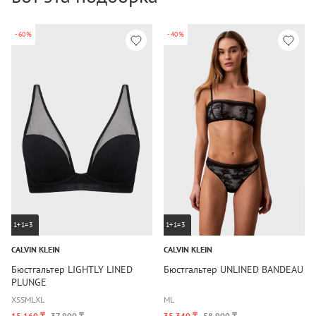
-60%
-40%
1+1=3
1+1=3
CALVIN KLEIN
CALVIN KLEIN
Бюстгальтер LIGHTLY LINED
Бюстгальтер UNLINED BANDEAU
PLUNGE
XS
S
M
L
XL
M
L
15 160 ₸
37 900 ₸
35 340 ₸
58 900 ₸