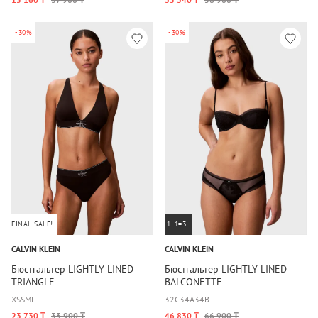
-30%
-30%
FINAL SALE!
1+1=3
CALVIN KLEIN
CALVIN KLEIN
Бюстгальтер LIGHTLY LINED
Бюстгальтер LIGHTLY LINED
TRIANGLE
BALCONETTE
XS
S
M
L
32C
34A
34B
23 730 ₸
33 900 ₸
46 830 ₸
66 900 ₸