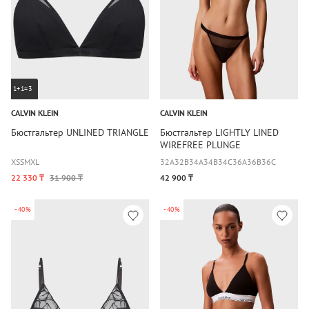
1+1=3
CALVIN KLEIN
CALVIN KLEIN
Бюстгальтер UNLINED TRIANGLE
Бюстгальтер LIGHTLY LINED
WIREFREE PLUNGE
XS
S
M
XL
32A
32B
34A
34B
34C
36A
36B
36C
22 330 ₸
31 900 ₸
42 900 ₸
-40%
-40%