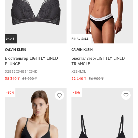
1+1=3
FINAL SALE!
CALVIN KLEIN
CALVIN KLEIN
Бюстгальтер LIGHTLY LINED
Бюстгальтер/LIGHTLY LINED
PLUNGE
TRIANGLE
32B
32C
34B
34C
34D
XS
S
M
L
XL
38 340 ₸
63 900 ₸
22 140 ₸
36 900 ₸
-50%
-50%