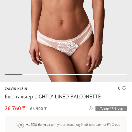
8
CALVIN KLEIN
Бюстгальтер LIGHTLY LINED BALCONETTE
26 760 ₸
Товар FR Group
66 900 ₸
+1 338 бонусов
для участников клубной программы FR Group