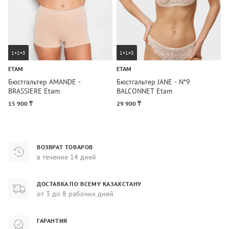
1+1=3
1+1=3
ETAM
ETAM
E
Бюстгальтер AMANDE -
Бюстгальтер JANE - N*9
Б
BRASSIERE Etam
BALCONNET Etam
M
15 900 ₸
29 900 ₸
2
ВОЗВРАТ ТОВАРОВ
в течение 14 дней
ДОСТАВКА ПО ВСЕМУ КАЗАХСТАНУ
от 3 до 8 рабочих дней
ГАРАНТИЯ