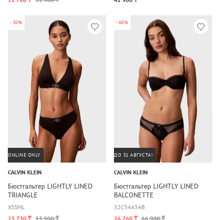
-30%
-60%
ONLINE ONLY
ДО 31 АВГУСТА!
CALVIN KLEIN
CALVIN KLEIN
Бюстгальтер LIGHTLY LINED
Бюстгальтер LIGHTLY LINED
TRIANGLE
BALCONETTE
XS
S
M
L
32C
34A
34B
23 730 ₸
33 900 ₸
26 760 ₸
66 900 ₸