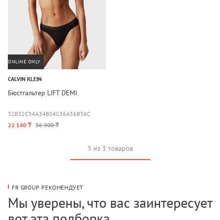
ONLINE ONLY
CALVIN KLEIN
Бюстгальтер LIFT DEMI
32B
32C
34A
34B
34C
36A
36B
36C
22 140 ₸
36 900 ₸
3 из 3 товаров
FR GROUP РЕКОМЕНДУЕТ
Мы уверены, что вас заинтересует
вот эта подборка