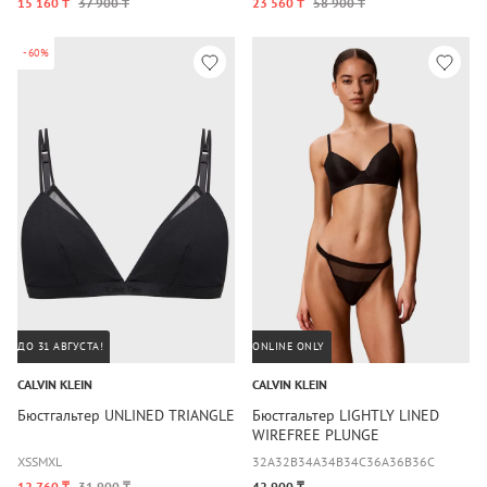
15 160 ₸
37 900 ₸
23 560 ₸
58 900 ₸
-60%
ДО 31 АВГУСТА!
ONLINE ONLY
CALVIN KLEIN
CALVIN KLEIN
Бюстгальтер UNLINED TRIANGLE
Бюстгальтер LIGHTLY LINED
WIREFREE PLUNGE
XS
S
M
XL
32A
32B
34A
34B
34C
36A
36B
36C
12 760 ₸
31 900 ₸
42 900 ₸