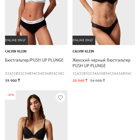
ONLINE ONLY
ONLINE ONLY
CALVIN KLEIN
CALVIN KLEIN
Бюстгальтер/PUSH UP PLUNGE
Женский черный бюстгальтер
PUSH UP PLUNGE
32A
32B
32C
34B
34C
34D
36B
36C
38C
32A
32B
32C
34A
34B
34C
36A
36B
36C
39 900 ₸
20 940 ₸
34 900 ₸
-40%