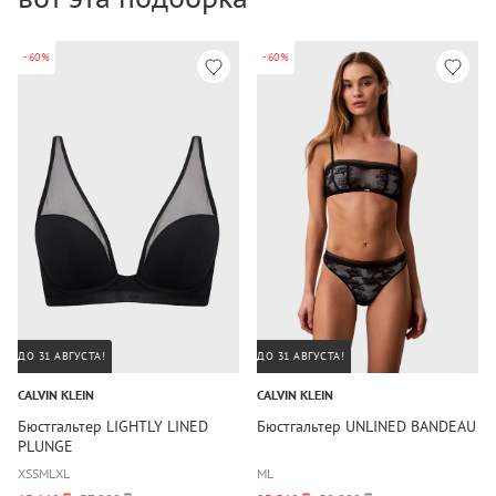
-60%
-60%
ДО 31 АВГУСТА!
ДО 31 АВГУСТА!
CALVIN KLEIN
CALVIN KLEIN
Бюстгальтер LIGHTLY LINED
Бюстгальтер UNLINED BANDEAU
PLUNGE
XS
S
M
L
XL
M
L