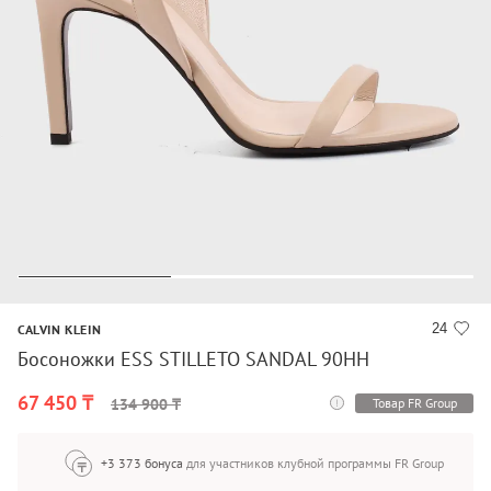
24
CALVIN KLEIN
Босоножки ESS STILLETO SANDAL 90HH
67 450 ₸
Товар FR Group
134 900 ₸
+3 373 бонуса
для участников клубной программы FR Group