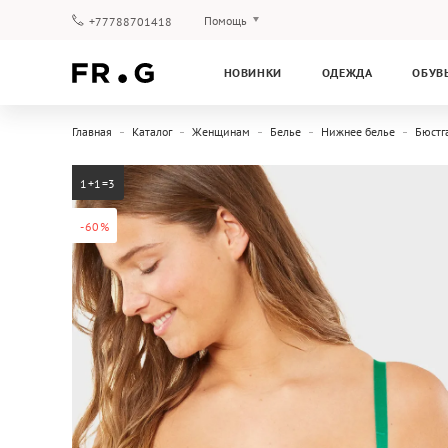
Помощь
+77788701418
Оплата и доставка
НОВИНКИ
ОДЕЖДА
ОБУВ
Вопросы и ответы
Клубная программа
Главная
Каталог
Женщинам
Белье
Нижнее белье
Бюстг
Гарантия
1+1=3
-60%