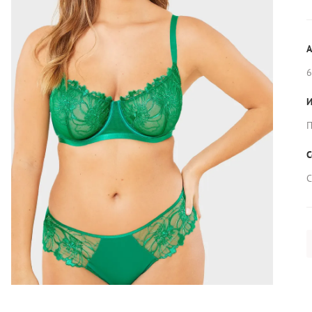
А
6
И
П
С
С