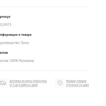
ртикул
523973
нформация о товаре
роизводство: Тунис
остав
остав: 100% Полиамид
Доставка по всему Казахстану
Возврат товаров
от 3 до 8 рабочих дней
в течение 14 дней