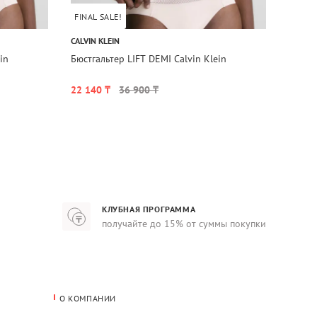
FINAL SALE!
1+1=
CALVIN KLEIN
CALVIN
in
Бюстгальтер LIFT DEMI Calvin Klein
Топ U
22 140 ₸
36 900 ₸
17 34
КЛУБНАЯ ПРОГРАММА
получайте до 15% от суммы покупки
О КОМПАНИИ