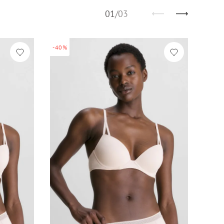
01
/
03
-40%
-40%