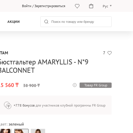
Войти
/
Зарегистрироваться
Рус
Рус
АКЦИИ
Қаз
ETAM
7
Бюстгальтер AMARYLLIS - N*9
BALCONNET
15 560 ₸
Товар FR Group
38 900 ₸
+778 бонусов
для участников клубной программы FR Group
вет:
зеленый