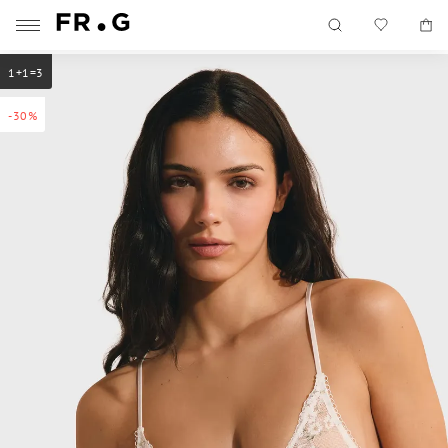
1+1=3
-30%