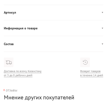
Артикул
6558458
Информация о товаре
Производство: Бангладеш
Состав
Состав: 83% Полиамид/13% Эластан/3% Полиэстер/1% Фибра
Доставка по всему Казахстану
Возврат товаров
от 3 до 8 рабочих дней
в течение 14 дней
ОТЗЫВЫ
Мнение других покупателей