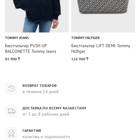
TOMMY JEANS
TOMMY HILFIGER
C
Бюстгальтер PUSH UP
Бюстгальтер LIFT DEMI Tommy
Б
BALCONETTE Tommy Jeans
Hilfiger
K
81 900 ₸
126 900 ₸
2
ВОЗВРАТ ТОВАРОВ
в течение 14 дней
ДОСТАВКА ПО ВСЕМУ КАЗАХСТАНУ
от 3 до 8 рабочих дней
ГАРАНТИЯ
качества и подлинности