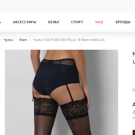
Ь
АКСЕССУАРЫ
БЕЛЬЕ
СПОРТ
SALE
БРЕНДЫ
Чулки
Etam
Чулки COUTURE DENTELLE - B Etam 6466126
Ц
Д
Д
с