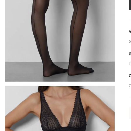
А
6
И
П
С
С