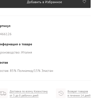
Добавить в Избранное
ртикул
466126
нформация о товаре
роизводство: Италия
остав
остав: 85% Полиамид/15% Эластан
Доставка по всему Казахстану
Возврат товаров
от 3 до 8 рабочих дней
в течение 14 дней