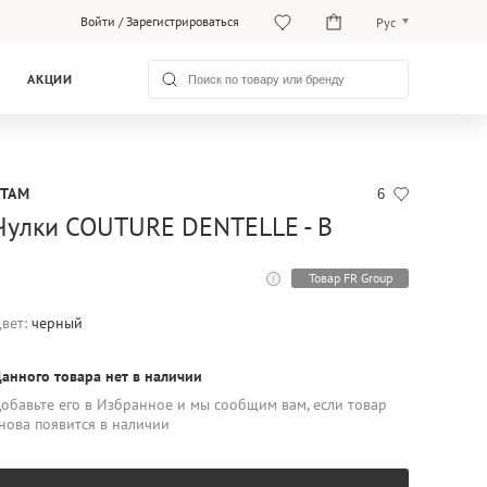
Войти
/
Зарегистрироваться
Рус
Рус
АКЦИИ
Қаз
ETAM
6
Чулки COUTURE DENTELLE - B
Товар FR Group
вет:
черный
анного товара нет в наличии
обавьте его в Избранное и мы сообщим вам, если товар
нова появится в наличии