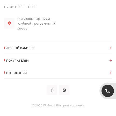
Пн-Вс 10:00 – 19:00
Магазины партнеры
клубной программы FR
Group
ЛИЧНЫЙ КАБИНЕТ
История покупок
ПОКУПАТЕЛЯМ
Мои данные
Оплата и доставка
Адрес для доставки
О КОМПАНИИ
Возврат
О нас
Избранное
Вопросы и ответы
Политика конфиденциальности
Клубная программа
Клубная программа
Новости
Рассылки
Гарантия
© 2026 FR Group. Все права сохранены
Пользовательское соглашение
Контакты