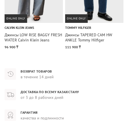
ONLINE ONLY
ONLINE ONLY
CALVIN KLEIN JEANS
TOMMY HILFIGER
T
Джинсы LOW RISE BAGGY FRESH
Джинсы TAPERED CAM HW
Д
WATER Calvin Klein Jeans
ANKLE Tommy Hilfiger
A
96 900 ₸
111 900 ₸
8
ВОЗВРАТ ТОВАРОВ
в течение 14 дней
ДОСТАВКА ПО ВСЕМУ КАЗАХСТАНУ
от 3 до 8 рабочих дней
ГАРАНТИЯ
качества и подлинности