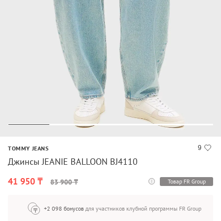
9
TOMMY JEANS
Джинсы JEANIE BALLOON BJ4110
41 950 ₸
Товар FR Group
83 900 ₸
+2 098 бонусов
для участников клубной программы FR Group