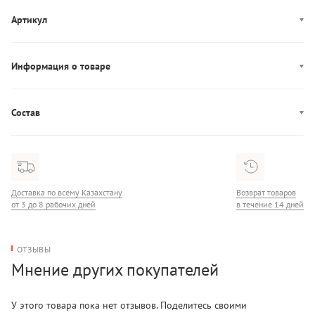
Артикул
DW0DW22776
Информация о товаре
Цвет: голубой
Декор: патч-лого
Состав
Производство: Тунис
Состав: 99% Хлопок/1% Эластан
Карманы: пять карманов
Застежка: молния, пуговица
Доставка по всему Казахстану
Возврат товаров
от 3 до 8 рабочих дней
в течение 14 дней
ОТЗЫВЫ
Мнение других покупателей
У этого товара пока нет отзывов. Поделитесь своими