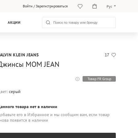
Войти
/
Зарегистрироваться
Рус
Рус
АКЦИИ
Қаз
ALVIN KLEIN JEANS
17
Джинсы MOM JEAN
Товар FR Group
вет:
серый
анного товара нет в наличии
обавьте его в Избранное и мы сообщим вам, если товар
нова появится в наличии