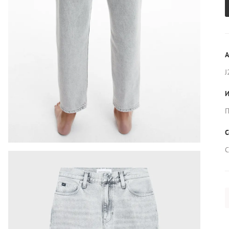
А
J
И
П
С
С