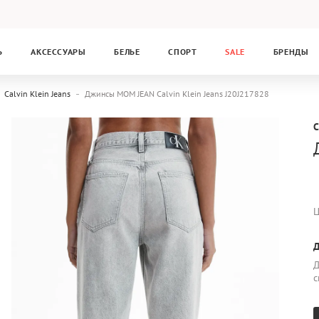
Ь
АКСЕССУАРЫ
БЕЛЬЕ
СПОРТ
SALE
БРЕНДЫ
Calvin Klein Jeans
Джинсы MOM JEAN Calvin Klein Jeans J20J217828
C
Ц
Д
Д
с