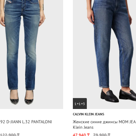
1+1=3
CALVIN KLEIN JEANS
92 D-JIANN L.32 PANTALONI
Женские синие джинсы MOM JEAN
Klein Jeans
122 900 ₸
47 940 ₸
79 900 ₸