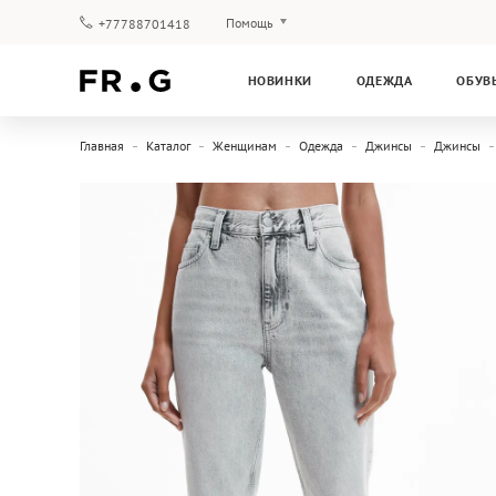
Помощь
+77788701418
Оплата и доставка
НОВИНКИ
ОДЕЖДА
ОБУВ
Вопросы и ответы
Клубная программа
Главная
Каталог
Женщинам
Одежда
Джинсы
Джинсы
Гарантия