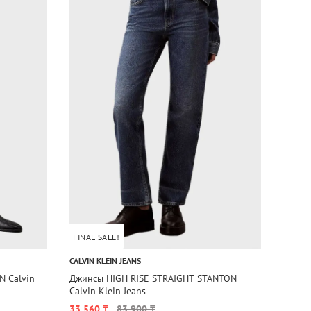
FINAL SALE!
1+1=
CALVIN KLEIN JEANS
DIESEL
 Calvin
Джинсы HIGH RISE STRAIGHT STANTON
Джинс
Calvin Klein Jeans
Diesel
33 560 ₸
83 900 ₸
54 76