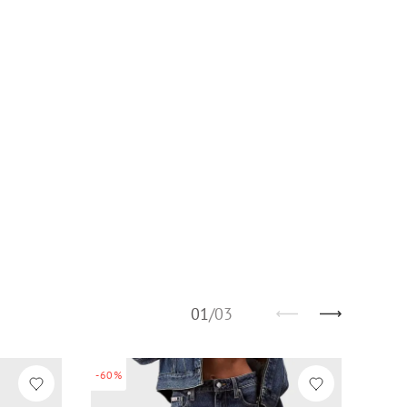
01
/
03
-60%
-60%