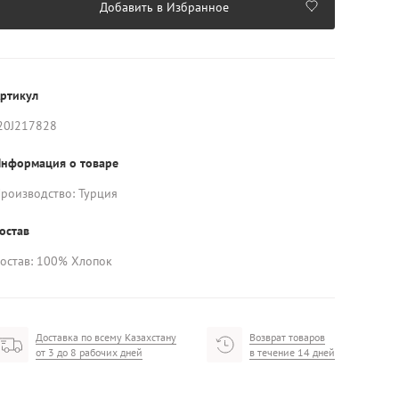
Добавить в Избранное
ртикул
20J217828
нформация о товаре
роизводство: Турция
остав
остав: 100% Хлопок
Доставка по всему Казахстану
Возврат товаров
от 3 до 8 рабочих дней
в течение 14 дней