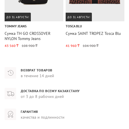
ДО 31 АВГУСТА!
ДО 31 АВГУСТА!
TOMMY JEANS
TOSCA BLU
H
Сумка TH GO CROSSOVER
Сумка SAINT TROPEZ Tosca Blu
С
NYLON Tommy Jeans
B
43 560 ₸
108 900 ₸
41 960 ₸
104 900 ₸
3
ВОЗВРАТ ТОВАРОВ
в течение 14 дней
ДОСТАВКА ПО ВСЕМУ КАЗАХСТАНУ
от 3 до 8 рабочих дней
ГАРАНТИЯ
качества и подлинности