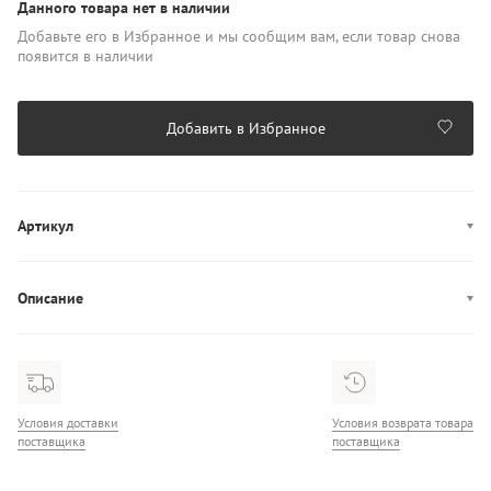
Данного товара нет в наличии
Добавьте его в Избранное и мы сообщим вам, если товар снова
появится в наличии
Добавить в Избранное
Артикул
WP00442_AX0733_RY000_1007
Описание
Кошелек Furla Sfera выполнен из мягкой кожи. Это продуманная
и функциональная модель в два сложения для организованного
хранения ваших банкнот, кредитных карт и удостоверения
личности. Клапан и застежка-кнопка аксессуара украшены новой
сферической фурнитурой с гальваническим покрытием,
Условия доставки
Условия возврата товара
воплощающей главный символ Furla.
поставщика
поставщика