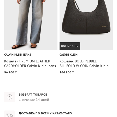
ONLINE ONLY
CALVIN KLEIN JEANS
CALVIN KLEIN
C
Кошелек PREMIUM LEATHER
Кошелек BOLD PEBBLE
К
CARDHOLDER Calvin Klein Jeans
BILLFOLD W COIN Calvin Klein
C
96 900 ₸
164 900 ₸
7
ВОЗВРАТ ТОВАРОВ
в течение 14 дней
ДОСТАВКА ПО ВСЕМУ КАЗАХСТАНУ