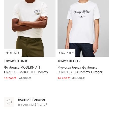
FINAL SALE!
FINAL SALE!
TOMMY HILFIGER
TOMMY HILFIGER
T
Футболка MODERN ATH
Мужская белая футболка
Ф
GRAPHIC BADGE TEE Tommy
SCRIPT LOGO Tommy Hilfiger
T
Hilfiger
16 760 ₸
41 900 ₸
16 760 ₸
41 900 ₸
1
ВОЗВРАТ ТОВАРОВ
в течение 14 дней