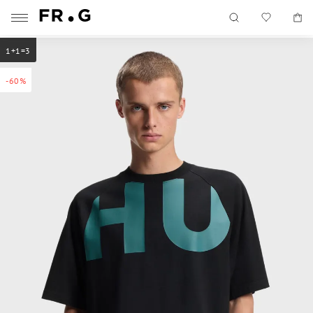
1+1=3
-60%