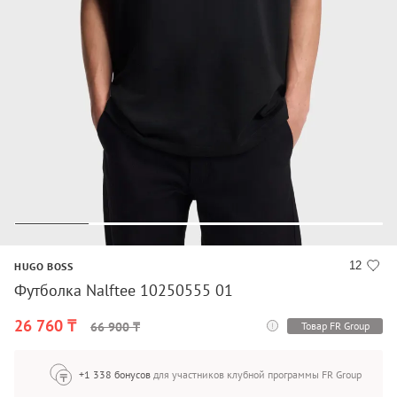
12
HUGO BOSS
Футболка Nalftee 10250555 01
26 760 ₸
Товар FR Group
66 900 ₸
+1 338 бонусов
для участников клубной программы FR Group