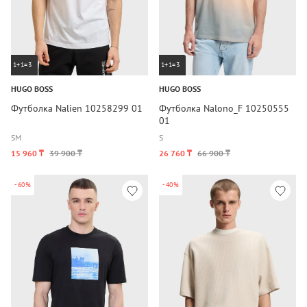
1+1=3
1+1=3
HUGO BOSS
HUGO BOSS
Футболка Nalien 10258299 01
Футболка Nalono_F 10250555
01
S
M
S
15 960 ₸
39 900 ₸
26 760 ₸
66 900 ₸
-60%
-40%