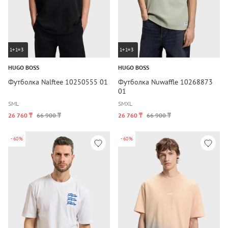
1+1=3
1+1=3
HUGO BOSS
HUGO BOSS
Футболка Nalftee 10250555 01
Футболка Nuwaffle 10268873
01
S
M
L
S
M
XL
26 760 ₸
66 900 ₸
26 760 ₸
66 900 ₸
-60%
-60%