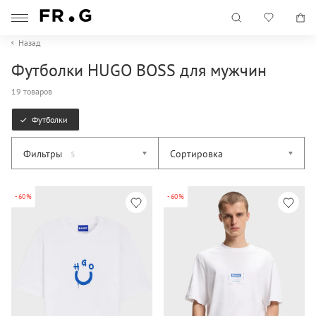
Назад
Футболки HUGO BOSS для мужчин
19 товаров
Футболки
Фильтры
Сортировка
5
-60%
-60%