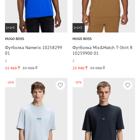
1+1=3
1+1=3
HUGO BOSS
HUGO BOSS
Футболка Namerix 10258299
Футболка Mix&Match T-Shirt R
01
10259900 01
S
S
15 960 ₸
39 900 ₸
23 940 ₸
39 900 ₸
-60%
-30%