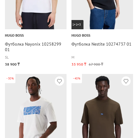
1+1=3
HUGO BOSS
HUGO BOSS
Футболка Nayonix 10258299
Футболка Nestite 10274737 01
01
S
L
M
38 900 ₸
33 950 ₸
67 900 ₸
-30%
-40%