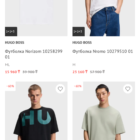
1+1=3
1+1=3
HUGO BOSS
HUGO BOSS
Футболка Norizom 10258299
Футболка Nromo 10279510 01
01
M
L
M
15 960 ₸
39 900 ₸
23 160 ₸
57 900 ₸
-60%
-60%