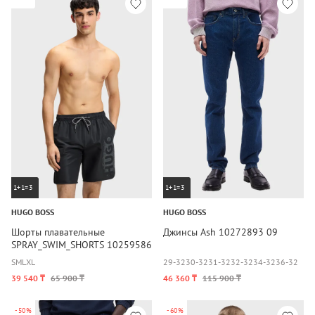
1+1=3
1+1=3
HUGO BOSS
HUGO BOSS
Шорты плавательные
Джинсы Ash 10272893 09
SPRAY_SWIM_SHORTS 10259586
01
S
M
L
XL
29-32
30-32
31-32
32-32
34-32
36-32
39 540 ₸
65 900 ₸
46 360 ₸
115 900 ₸
-50%
-60%