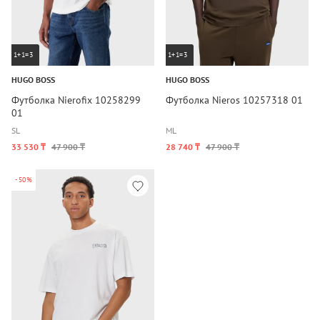
1+1=3
1+1=3
HUGO BOSS
HUGO BOSS
Футболка Nierofix 10258299
Футболка Nieros 10257318 01
01
S
L
M
L
33 530 ₸
47 900 ₸
28 740 ₸
47 900 ₸
-50%