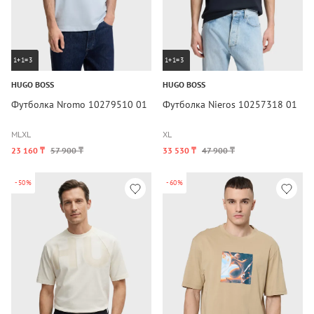
1+1=3
1+1=3
HUGO BOSS
HUGO BOSS
Футболка Nromo 10279510 01
Футболка Nieros 10257318 01
M
L
XL
XL
23 160 ₸
57 900 ₸
33 530 ₸
47 900 ₸
-50%
-60%