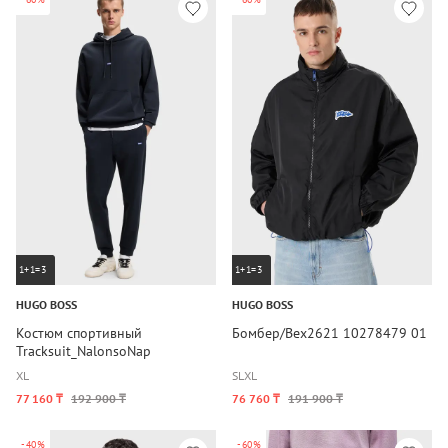
1+1=3
1+1=3
HUGO BOSS
HUGO BOSS
Костюм спортивный
Бомбер/Bex2621 10278479 01
Tracksuit_NalonsoNap
10249110 01
XL
S
L
XL
77 160 ₸
192 900 ₸
76 760 ₸
191 900 ₸
-40%
-60%