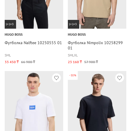
1+1=3
1+1=3
HUGO BOSS
HUGO BOSS
Футболка Nalftee 10250555 01
Футболка Nimpolix 10258299
01
S
M
L
S
M
L
XL
33 450 ₸
66 900 ₸
23 160 ₸
57 900 ₸
-50%