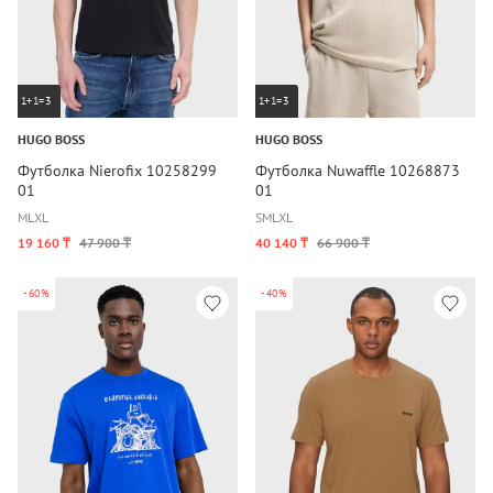
1+1=3
1+1=3
HUGO BOSS
HUGO BOSS
Футболка Nierofix 10258299
Футболка Nuwaffle 10268873
01
01
M
L
XL
S
M
L
XL
19 160 ₸
47 900 ₸
40 140 ₸
66 900 ₸
-60%
-40%