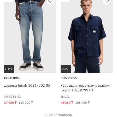
1+1=3
1+1=3
HUGO BOSS
HUGO BOSS
Джинсы Jonah 10267302 05
Рубашка с коротким рукавом
Ekyno 10278799 01
30-32
34-32
S
M
L
XL
57 950 ₸
115 900 ₸
42 360 ₸
105 900 ₸
6 из 58 товаров