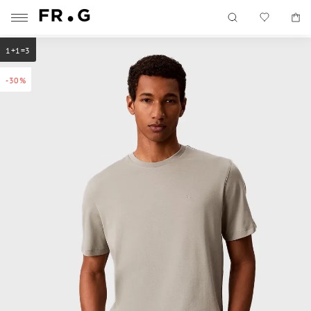
1+1=3
-30%