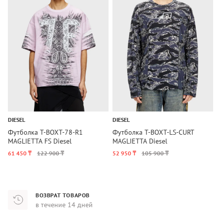
DIESEL
DIESEL
D
Футболка T-BOXT-78-R1
Футболка T-BOXT-LS-CURT
Ф
MAGLIETTA FS Diesel
MAGLIETTA Diesel
M
61 450 ₸
122 900 ₸
52 950 ₸
105 900 ₸
5
ВОЗВРАТ ТОВАРОВ
в течение 14 дней