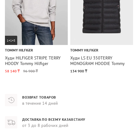
1+1=3
TOMMY HILFIGER
TOMMY HILFIGER
C
Худи HILFIGER STRIPE TERRY
Худи LS EU 350TERRY
Х
HOODY Tommy Hilfiger
MONOGRAM HOODIE Tommy
H
Hilfiger
58 140 ₸
96 900 ₸
134 900 ₸
1
ВОЗВРАТ ТОВАРОВ
в течение 14 дней
ДОСТАВКА ПО ВСЕМУ КАЗАХСТАНУ
от 3 до 8 рабочих дней