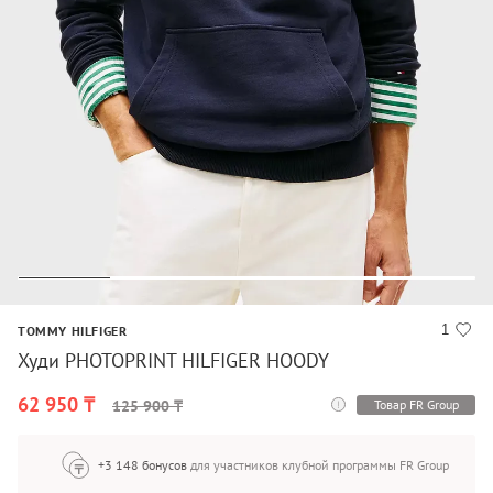
1
TOMMY HILFIGER
Худи PHOTOPRINT HILFIGER HOODY
62 950 ₸
Товар FR Group
125 900 ₸
+3 148 бонусов
для участников клубной программы FR Group