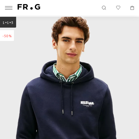
1+1=3
-50%