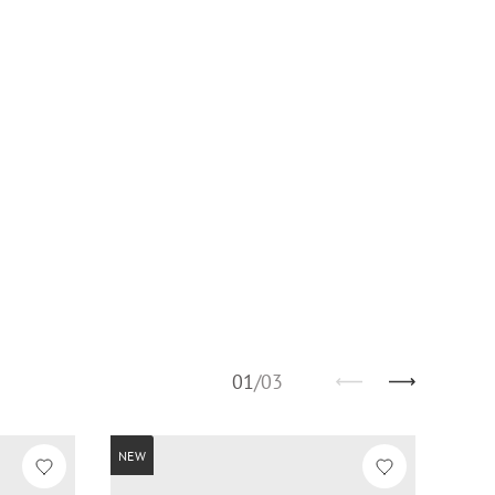
01
/
03
NEW
NEW