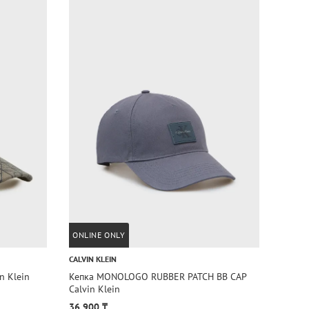
ONLINE ONLY
ONLIN
CALVIN KLEIN
CALVIN
n Klein
Кепка MONOLOGO RUBBER PATCH BB CAP
Кепка
Calvin Klein
Klein
36 900 ₸
36 90