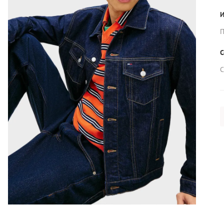
И
П
С
С