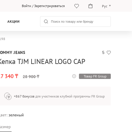
Войти
/
Зарегистрироваться
Рус
Рус
АКЦИИ
Қаз
198
TOMMY JEANS
5
Кепка TJM LINEAR LOGO CAP
17 340 ₸
Товар FR Group
28 900 ₸
+867 бонусов
для участников клубной программы FR Group
вет:
зеленый
азмер