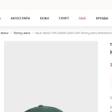
Ь
АКСЕССУАРЫ
БЕЛЬЕ
СПОРТ
SALE
БРЕНДЫ
Кепки
Tommy Jeans
SALE: Кепка TJM LINEAR LOGO CAP Tommy Jeans AM0AM14
Ц
Р