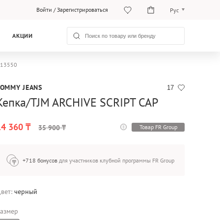
Войти
/
Зарегистрироваться
Рус
Рус
АКЦИИ
Қаз
M13550
TOMMY JEANS
17
Кепка/TJM ARCHIVE SCRIPT CAP
14 360 ₸
Товар FR Group
35 900 ₸
+718 бонусов
для участников клубной программы FR Group
вет:
черный
азмер