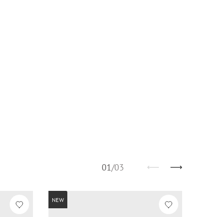
01
/
03
NEW
NEW