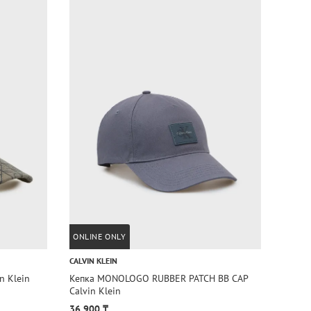
ONLINE ONLY
ONLIN
CALVIN KLEIN
CALVIN
n Klein
Кепка MONOLOGO RUBBER PATCH BB CAP
Кепка
Calvin Klein
Klein
36 900 ₸
36 90