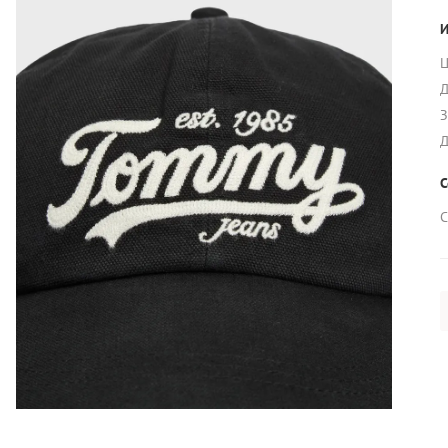
И
Ц
Д
З
Д
С
С