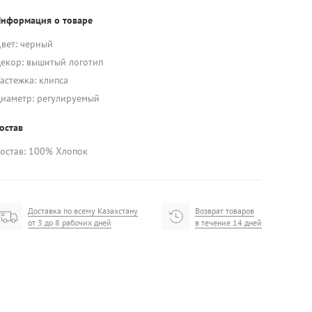
нформация о товаре
вет: черный
екор: вышитый логотип
астежка: клипса
иаметр: регулируемый
остав
остав: 100% Хлопок
Доставка по всему Казахстану
Возврат товаров
от 3 до 8 рабочих дней
в течение 14 дней