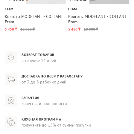
ETAM
ETAM
E
Колготы MODELANT - COLLANT
Колготы MODELANT - COLLANT
К
Etam
Etam
E
5 450 ₸
10 900 ₸
5 450 ₸
10 900 ₸
1
ВОЗВРАТ ТОВАРОВ
в течение 14 дней
ДОСТАВКА ПО ВСЕМУ КАЗАХСТАНУ
от 3 до 8 рабочих дней
ГАРАНТИЯ
качества и подлинности
КЛУБНАЯ ПРОГРАММА
получайте до 15% от суммы покупки