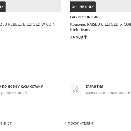
LY
ONLINE ONLY
N
CALVIN KLEIN JEANS
LD PEBBLE BILLFOLD W COIN
Кошелек RAISED BILLFOLD w COIN Calvin
n
Klein Jeans
74 900 ₸
А ПО ВСЕМУ КАЗАХСТАНУ
ГАРАНТИЯ
8 рабочих дней
качества и подлинности
АБИНЕТ
ПОКУПАТЕЛЯМ