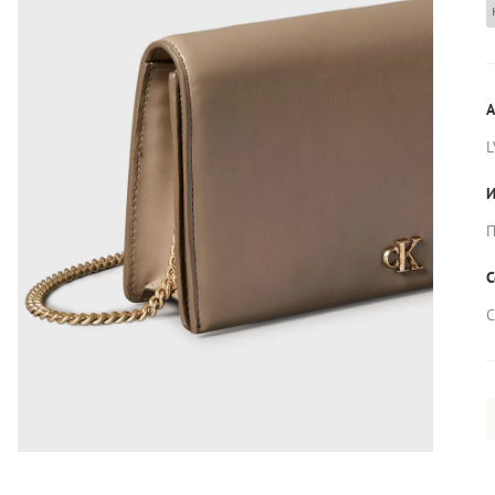
А
L
И
П
С
С