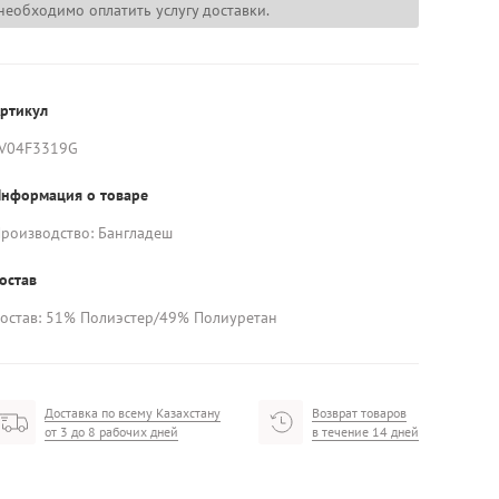
необходимо оплатить услугу доставки.
ртикул
V04F3319G
нформация о товаре
роизводство: Бангладеш
остав
остав: 51% Полиэстер/49% Полиуретан
Доставка по всему Казахстану
Возврат товаров
от 3 до 8 рабочих дней
в течение 14 дней