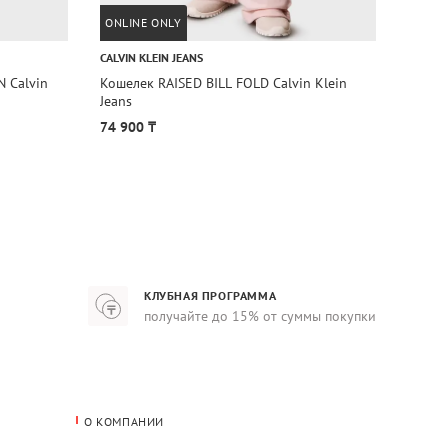
ONLINE ONLY
ONLIN
CALVIN KLEIN JEANS
CALVIN
Кошелек RAISED BILL FOLD Calvin Klein
Кошел
Jeans
Klein 
74 900 ₸
96 90
КЛУБНАЯ ПРОГРАММА
получайте до 15% от суммы покупки
О КОМПАНИИ