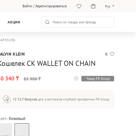
Войти
/
Зарегистрироваться
Рус
Рус
АКЦИИ
Қаз
V04F3319G
ALVIN KLEIN
6
Кошелек CK WALLET ON CHAIN
50 340 ₸
Товар FR Group
83 900 ₸
+2 517 бонусов
для участников клубной программы FR Group
вет:
бежевый