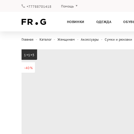
Помощь
+77788701418
Оплата и доставка
НОВИНКИ
ОДЕЖДА
ОБУВ
Вопросы и ответы
Клубная программа
Главная
Каталог
Женщинам
Аксессуары
Сумки и рюкзаки
Гарантия
1+1=3
-40%