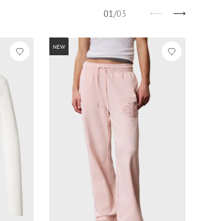
01
/
03
NEW
NEW